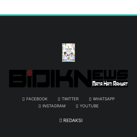
Pendidikan & Iptek
Politik
Profil
Sosial Budaya
TNI - POLRI
FACEBOOK
TWITTER
WHATSAPP