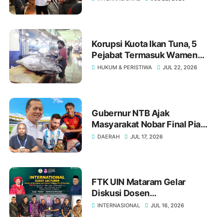
Budaya
Korupsi Kuota Ikan Tuna, 5
Pejabat Termasuk Wamen
Ditangkap Kejaksaan
HUKUM & PERISTIWA
JUL 22, 2026
Gubernur NTB Ajak
Masyarakat Nobar Final Piala
Dunia 2026, Berbaur Tanpa
DAERAH
JUL 17, 2026
Sekat di Bumi Gora
FTK UIN Mataram Gelar
Diskusi Dosen
Interdisipliner Bersama
INTERNASIONAL
JUL 16, 2026
Akademisi Universiti