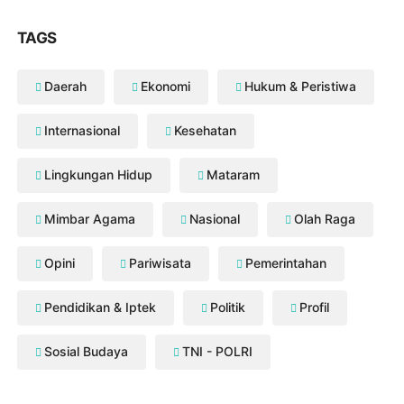
Hadirkan Rasa Aman untuk Masyarakat, Polda
NTB Kerahkan Ratusan Personel BKO ke Wilayah
Hukum Bima Dompu
JULI 30, 2026
TAGS
Daerah
Ekonomi
Hukum & Peristiwa
Internasional
Kesehatan
Lingkungan Hidup
Mataram
Mimbar Agama
Nasional
Olah Raga
Opini
Pariwisata
Pemerintahan