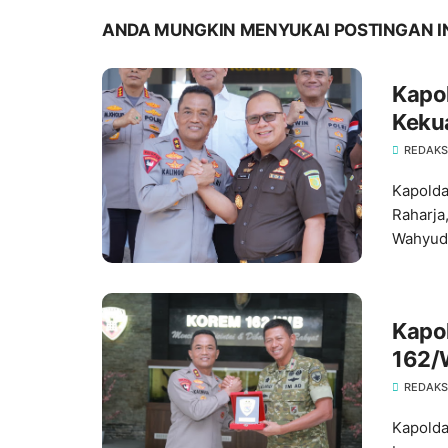
ANDA MUNGKIN MENYUKAI POSTINGAN I
Kapo
Keku
Hukum
REDAKS
Kapolda
Raharja
Wahyudi
‎Kap
162/
REDAKS
Kapolda