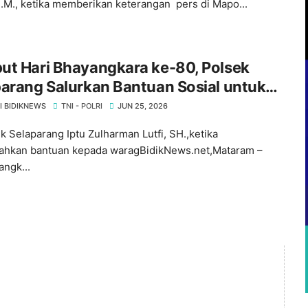
 M.M., ketika memberikan keterangan pers di Mapo...
ut Hari Bhayangkara ke-80, Polsek
arang Salurkan Bantuan Sosial untuk
a Kurang Mampu
I BIDIKNEWS
TNI - POLRI
JUN 25, 2026
k Selaparang Iptu Zulharman Lutfi, SH.,ketika
hkan bantuan kepada waragBidikNews.net,Mataram –
angk...