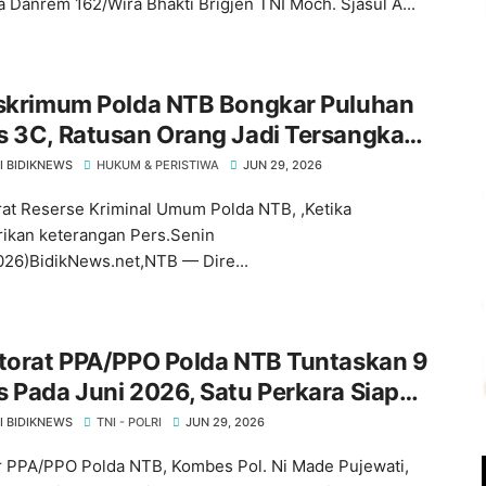
 Danrem 162/Wira Bhakti Brigjen TNI Moch. Sjasul A...
eskrimum Polda NTB Bongkar Puluhan
s 3C, Ratusan Orang Jadi Tersangka
a Diminta Waspada
I BIDIKNEWS
HUKUM & PERISTIWA
JUN 29, 2026
rat Reserse Kriminal Umum Polda NTB, ,Ketika
kan keterangan Pers.Senin
026)BidikNews.net,NTB — Dire...
ktorat PPA/PPO Polda NTB Tuntaskan 9
 Pada Juni 2026, Satu Perkara Siap
angkan ‎
I BIDIKNEWS
TNI - POLRI
JUN 29, 2026
ur PPA/PPO Polda NTB, Kombes Pol. Ni Made Pujewati,