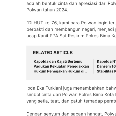
adalah bentuk cinta dan apresiasi dari P
Polwan tahun 2024.
"Di HUT ke-76, kami para Polwan ingin te
berbakti dan membangun negeri, menjadi p
ucap Kanit PPA Sat Reskrim Polres Bima Kot
RELATED ARTICLE
Kapolda dan Kajati Bertemu
‎Kapolda N
Padukan Kekuatan Penegakkan
Danrem 16
Hukum Penegakan Hukum di
Stabilitas
NTB ‎
Ipda Eka Turkiani juga menambahkan bah
simbol cinta dari Polwan Polres Bima Kot
yang setia, taat, dan patuh terhadap perat
Dengan senyum dan sapaan hangat, Polwa