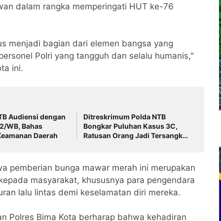
olwan dalam rangka memperingati HUT ke-76
rus menjadi bagian dari elemen bangsa yang
ersonel Polri yang tangguh dan selalu humanis,"
a ini.
TB Audiensi dengan
Ditreskrimum Polda NTB
2/WB, Bahas
Bongkar Puluhan Kasus 3C,
 Keamanan Daerah
Ratusan Orang Jadi Tersangka
Warga Diminta Waspada
wa pemberian bunga mawar merah ini merupakan
a kepada masyarakat, khususnya para pengendara
uran lalu lintas demi keselamatan diri mereka.
n Polres Bima Kota berharap bahwa kehadiran