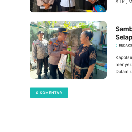
S.I.K.,
‎Samb
Selap
Warg
REDAKS
Kapolse
menyera
Dalam r
0 KOMENTAR