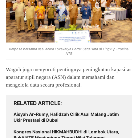
Berpose bersama usai acara Lokakarya Portal Satu Data di Lingkup Provinsi
NTB
Wagub juga menyoroti pentingnya peningkatan kapasitas
aparatur sipil negara (ASN) dalam memahami dan
mengelola data secara profesional.
RELATED ARTICLE
Aisyah Ar-Rumy, Hafidzah Cilik Asal Malang Jatim
Ukir Prestasi di Dubai
Kongres Nasional HIKMAHBUDHI di Lombok Utara,
Bukti NTB Menjunjung Tinggi Nilai Toleransi