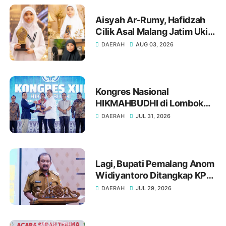
Aisyah Ar-Rumy, Hafidzah
Cilik Asal Malang Jatim Ukir
Prestasi di Dubai
DAERAH
AUG 03, 2026
Kongres Nasional
HIKMAHBUDHI di Lombok
Utara, Bukti NTB Menjunjung
DAERAH
JUL 31, 2026
Tinggi Nilai Toleransi
Lagi, Bupati Pemalang Anom
Widiyantoro Ditangkap KPK
Tengah Malam
DAERAH
JUL 29, 2026