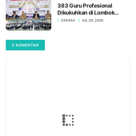
383 Guru Profesional
Dikukuhkan di Lombok
Timur : Gelar "Gr." Adalah
DAERAH
JUL 29, 2026
Amanah Profesionalisme
0 KOMENTAR