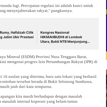
unda lagi. Percepatan regulasi ini adalah kunci untuk
yang menyejahterakan rakyat," pungkasnya.
Rumy, Hafidzah Cilik
Kongres Nasional
g Jatim Ukir Prestasi
HIKMAHBUDHI di Lombok
Utara, Bukti NTB Menjunjung
Tinggi Nilai Toleransi
aya Mineral (ESDM) Provinsi Nusa Tenggara Barat,
rkini mengenai progres Izin Pertambangan Rakyat (IPR) di
16 usulan yang diterima, baru satu lokasi yang berhasil
rcontohan tersebut berada di Bukit Selonong Sumbawa,
asih jauh dari kata sempurna.
 lapangan kita masih berhadapan dengan masalah
a masalah internal koperasi yang belum tuntas