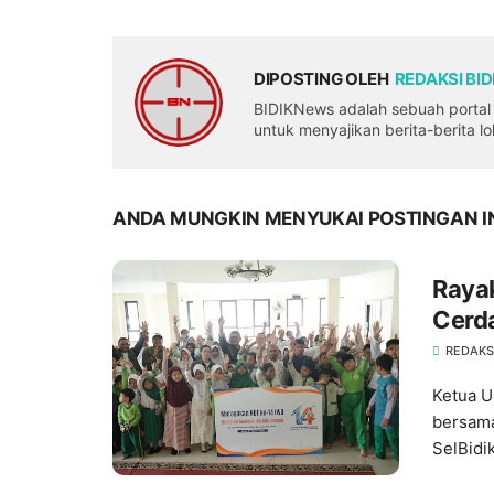
DIPOSTING OLEH
REDAKSI BI
BIDIKNews adalah sebuah portal b
untuk menyajikan berita-berita l
ANDA MUNGKIN MENYUKAI POSTINGAN I
Raya
Cerd
Jakar
REDAKS
Ketua U
bersama
SelBidi