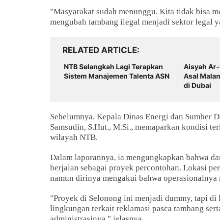
"Masyarakat sudah menunggu. Kita tidak bisa men
mengubah tambang ilegal menjadi sektor legal 
RELATED ARTICLE
NTB Selangkah Lagi Terapkan
Aisyah Ar-
Sistem Manajemen Talenta ASN
Asal Malan
di Dubai
Sebelumnya, Kepala Dinas Energi dan Sumber D
Samsudin, S.Hut., M.Si., memaparkan kondisi te
wilayah NTB.
Dalam laporannya, ia mengungkapkan bahwa dari 
berjalan sebagai proyek percontohan. Lokasi pe
namun dirinya mengakui bahwa operasionalnya m
"Proyek di Selonong ini menjadi dummy, tapi di
lingkungan terkait reklamasi pasca tambang sert
administrasinya," jelasnya.