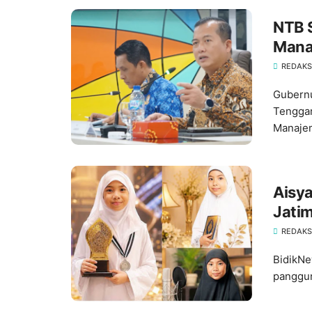
NTB 
Mana
REDAKS
Gubernu
Tenggar
Manajem
Aisya
Jatim
REDAKS
BidikNe
panggun