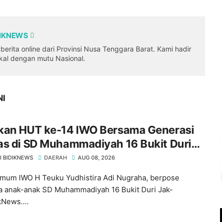
DIKNEWS
erita online dari Provinsi Nusa Tenggara Barat. Kami hadir
okal dengan mutu Nasional.
NI
kan HUT ke-14 IWO Bersama Generasi
as di SD Muhammadiyah 16 Bukit Duri
ta Selatan
I BIDIKNEWS
DAERAH
AUG 08, 2026
mum IWO H Teuku Yudhistira Adi Nugraha, berpose
 anak-anak SD Muhammadiyah 16 Bukit Duri Jak-
kNews....