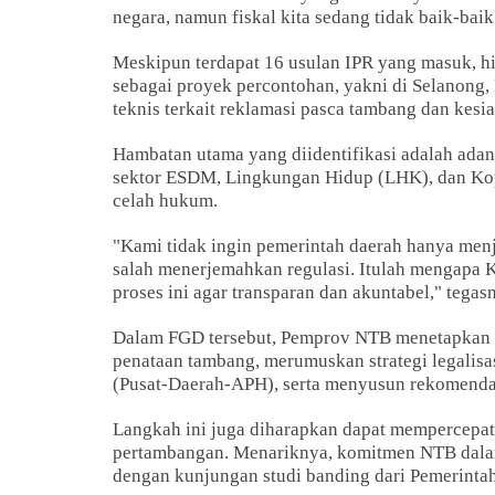
negara, namun fiskal kita sedang tidak baik-baik 
Meskipun terdapat 16 usulan IPR yang masuk, hin
sebagai proyek percontohan, yakni di Selanong,
teknis terkait reklamasi pasca tambang dan kesi
Hambatan utama yang diidentifikasi adalah adany
sektor ESDM, Lingkungan Hidup (LHK), dan Kope
celah hukum.
"Kami tidak ingin pemerintah daerah hanya menj
salah menerjemahkan regulasi. Itulah mengapa 
proses ini agar transparan dan akuntabel," tegas
Dalam FGD tersebut, Pemprov NTB menetapkan em
penataan tambang, merumuskan strategi legalisas
(Pusat-Daerah-APH), serta menyusun rekomendas
Langkah ini juga diharapkan dapat mempercepat
pertambangan. Menariknya, komitmen NTB dalam 
dengan kunjungan studi banding dari Pemerintah