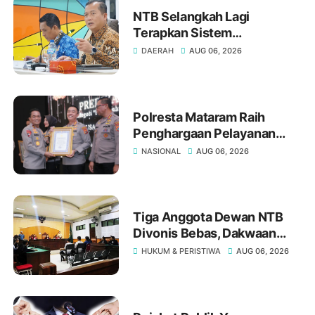
NTB Selangkah Lagi
Terapkan Sistem
Manajemen Talenta ASN
DAERAH
AUG 06, 2026
Polresta Mataram Raih
Penghargaan Pelayanan
Prima Kategori A dari Kapolri
NASIONAL
AUG 06, 2026
Tiga Anggota Dewan NTB
Divonis Bebas, Dakwaan
Pasal Gratifikasi Oleh JPU
HUKUM & PERISTIWA
AUG 06, 2026
"Tumbang" Di Meja Hakim
Tipikor Mataram