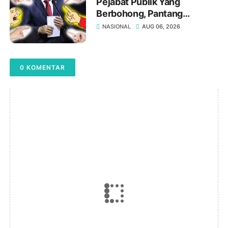
Pejabat Publik Yang
Berbohong, Pantang
Mengakui Kesalahan,?
NASIONAL
AUG 06, 2026
0 KOMENTAR