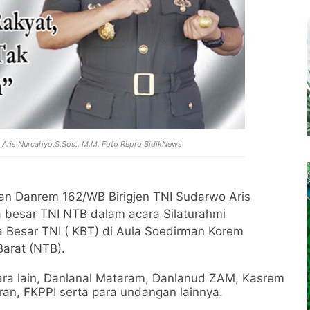
 Aris Nurcahyo.S.Sos., M.M, Foto Repro BidikNews
an Danrem 162/WB Birigjen TNI Sudarwo Aris
 besar TNI NTB dalam acara Silaturahmi
Besar TNI ( KBT) di Aula Soedirman Korem
arat (NTB).
tara lain, Danlanal Mataram, Danlanud ZAM, Kasrem
ran, FKPPI serta para undangan lainnya.