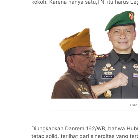
kokoh. Karena hanya satu,TNI itu harus Le
Foto
Diungkapkan Danrem 162/WB, bahwa Hubun
tetap solid, terlihat dari sinergitas yang 