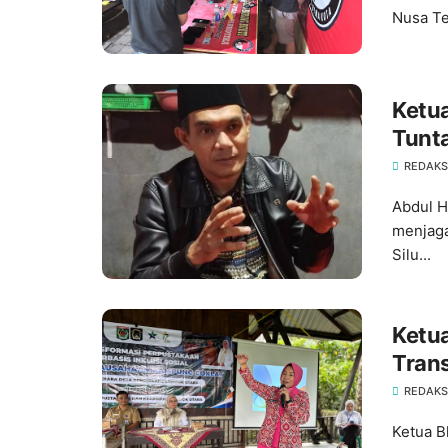
Nusa Te
‎Ketu
Tunt
Dew
REDAKS
Abdul H
menjaga
Silu...
Ketu
Trans
Senar
REDAKS
Ketua B