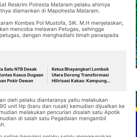
 Sat Reskrim Polresta Mataram pelaku ahirnya
utnya diamankan di Mapolresta Mataram.
taram Kombes Pol Mustofa, SIK. M.H menjelaskan,
hkan mencoba melawan Petugas, sehingga
h petugas, dengan menghadiahi timah panaspada
da Satu NTB Desak
Ketua Bhayangkari Lombok
Tuntas Kasus Dugaan
Utara Dorong Transformasi
man Pokir Dewan
Hilirisasi Kakao: Kampung
Senara Siap Tembus Pasar
Nasional
an oleh pelaku diantaranya yaitu melakukan
90 unit Hp (baru dan rusak) kemudian dijualkan ke
mudian melakukan pencurian disalah satu Apotik
emudian di salah satu Pegadaian mengambil
ah.
an setiap bereaksi pelaku selalu menggunakan