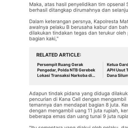
Maka, atas hasil penyelidikan tim opsenal
berhasil ditangkap dirumahnya dan selanj
Dalam keterangan persnya, Kapolresta Ma
awalnya pelaku B berusaha kabur dan ba
dilakukan tindakan tegas dan terukur ole
bagian kaki,"
RELATED ARTICLE
Persempit Ruang Gerak
‎Ketua Gar
Pengedar, Polda NTB Gerebek
APH Usut 
Lokasi Transaksi Narkoba di
Dana Silu
Kota Bima
Adapun tindak pidana yang diduga dilakuk
pencurian di Kana Cell dengan mengambil 
temannya dan mendapat bagian 8 juta. Ke
dengan mengambil uang 11 juta rupiah, k
beberapa emas dan uang tunai 9 juta rupi
"Itu sementara yang diakui oleh pelaku, d