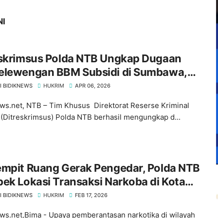
NI
eskrimsus Polda NTB Ungkap Dugaan
elewengan BBM Subsidi di Sumbawa,
iter Solar Diamankan
I BIDIKNEWS
HUKRIM
APR 06, 2026
ws.net, NTB – Tim Khusus Direktorat Reserse Kriminal
(Ditreskrimsus) Polda NTB berhasil mengungkap d...
empit Ruang Gerak Pengedar, Polda NTB
ek Lokasi Transaksi Narkoba di Kota
I BIDIKNEWS
HUKRIM
FEB 17, 2026
ws.net,Bima - Upaya pemberantasan narkotika di wilayah