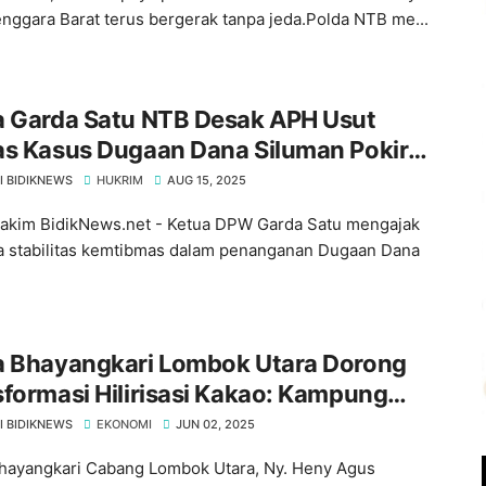
nggara Barat terus bergerak tanpa jeda.Polda NTB me...
a Garda Satu NTB Desak APH Usut
as Kasus Dugaan Dana Siluman Pokir
an
I BIDIKNEWS
HUKRIM
AUG 15, 2025
akim BidikNews.net - Ketua DPW Garda Satu mengajak
 stabilitas kemtibmas dalam penanganan Dugaan Dana
a Bhayangkari Lombok Utara Dorong
formasi Hilirisasi Kakao: Kampung
a Siap Tembus Pasar Nasional
I BIDIKNEWS
EKONOMI
JUN 02, 2025
hayangkari Cabang Lombok Utara, Ny. Heny Agus