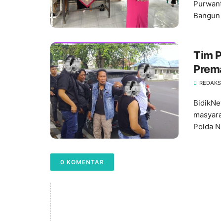
Purwant
Bangun 
Tim 
Prem
REDAKS
BidikN
masyara
Polda N.
0 KOMENTAR