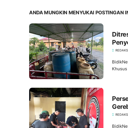
ANDA MUNGKIN MENYUKAI POSTINGAN I
Ditr
Peny
800 L
REDAKS
BidikNe
Khusus 
Pers
Gereb
Bima
REDAKS
BidikNe