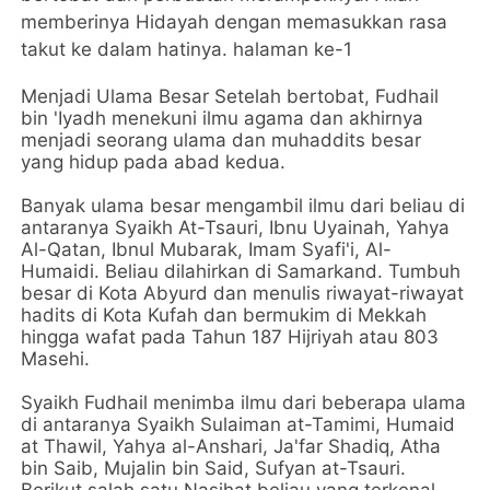
memberinya Hidayah dengan memasukkan rasa
takut ke dalam hatinya. halaman ke-1
Menjadi Ulama Besar Setelah bertobat, Fudhail
bin 'Iyadh menekuni ilmu agama dan akhirnya
menjadi seorang ulama dan muhaddits besar
yang hidup pada abad kedua.
Banyak ulama besar mengambil ilmu dari beliau di
antaranya Syaikh At-Tsauri, Ibnu Uyainah, Yahya
Al-Qatan, Ibnul Mubarak, Imam Syafi'i, Al-
Humaidi. Beliau dilahirkan di Samarkand. Tumbuh
besar di Kota Abyurd dan menulis riwayat-riwayat
hadits di Kota Kufah dan bermukim di Mekkah
hingga wafat pada Tahun 187 Hijriyah atau 803
Masehi.
Syaikh Fudhail menimba ilmu dari beberapa ulama
di antaranya Syaikh Sulaiman at-Tamimi, Humaid
at Thawil, Yahya al-Anshari, Ja'far Shadiq, Atha
bin Saib, Mujalin bin Said, Sufyan at-Tsauri.