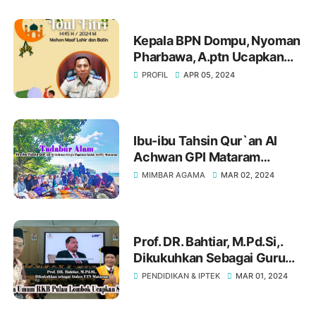
Kepala BPN Dompu, Nyoman
Pharbawa, A.ptn Ucapkan
Selamat Idul Fitri 2024
PROFIL
APR 05, 2024
Ibu-ibu Tahsin Qur`an Al
Achwan GPI Mataram
Laksanakan “Tadabur Alam”
MIMBAR AGAMA
MAR 02, 2024
Untuk Menyaksikan
Langsung Keagungan Sang
Pencipta
Prof. DR. Bahtiar, M.Pd.Si,.
Dikukuhkan Sebagai Guru
Besar UIN Mataram, Ketua
PENDIDIKAN & IPTEK
MAR 01, 2024
Umum RKB Pulau Lombok
Ucapkan Selamat