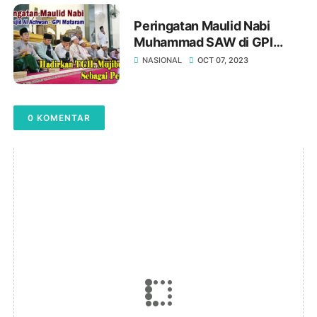
Peringatan Maulid Nabi
Muhammad SAW di GPI
Mataram, Hadirkan TGH.
NASIONAL
OCT 07, 2023
Mujiburrahman Sebagai
Penceramah
0 KOMENTAR