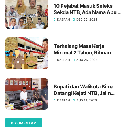
10 Pejabat Masuk Seleksi
Sekda NTB, Ada Nama Abul
Khair, Ini Alasannya.!
DAERAH
DEC 22, 2025
Terhalang Masa Kerja
Minimal 2 Tahun, Ribuan
Honorer Pemprov NTB Bakal
DAERAH
AUG 25, 2025
Jadi pengangguran
Bupati dan Walikota Bima
Datangi Kejati NTB, Jalin
Kerjasama Penegakkan
DAERAH
AUG 19, 2025
Hukum
0 KOMENTAR