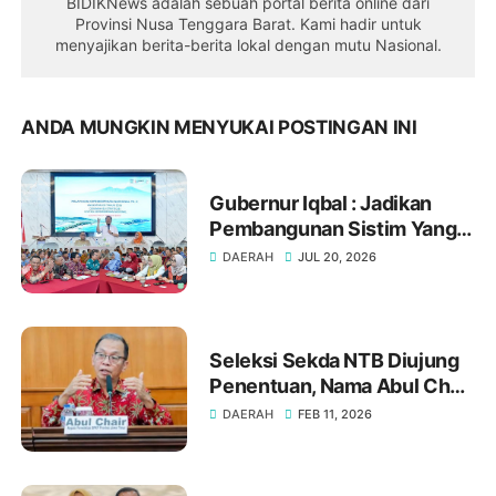
BIDIKNews adalah sebuah portal berita online dari
Provinsi Nusa Tenggara Barat. Kami hadir untuk
menyajikan berita-berita lokal dengan mutu Nasional.
ANDA MUNGKIN MENYUKAI POSTINGAN INI
Gubernur Iqbal : Jadikan
Pembangunan Sistim Yang
Kuat Sebagai Warisan
DAERAH
JUL 20, 2026
Terbaik
Seleksi Sekda NTB Diujung
Penentuan, Nama Abul Chair
Menguat ‎
DAERAH
FEB 11, 2026