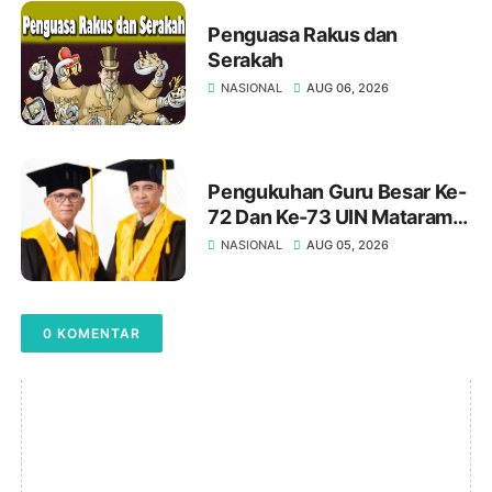
Penguasa Rakus dan
Serakah
NASIONAL
AUG 06, 2026
Pengukuhan Guru Besar Ke-
72 Dan Ke-73 UIN Mataram:
Meneguhkan Kampus
NASIONAL
AUG 05, 2026
Sebagai Pusat Peradaban Di
Era Digital
0 KOMENTAR