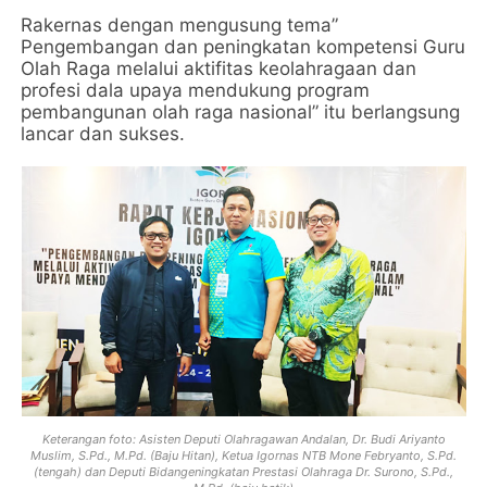
Rakernas dengan mengusung tema”
Pengembangan dan peningkatan kompetensi Guru
Olah Raga melalui aktifitas keolahragaan dan
profesi dala upaya mendukung program
pembangunan olah raga nasional” itu berlangsung
lancar dan sukses.
Keterangan foto: Asisten Deputi Olahragawan Andalan, Dr. Budi Ariyanto
Muslim, S.Pd., M.Pd. (Baju Hitan), Ketua Igornas NTB Mone Febryanto, S.Pd.
(tengah) dan Deputi Bidangeningkatan Prestasi Olahraga Dr. Surono, S.Pd.,