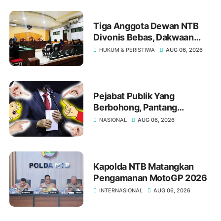
Tiga Anggota Dewan NTB
Divonis Bebas, Dakwaan
Pasal Gratifikasi Oleh JPU
HUKUM & PERISTIWA
AUG 06, 2026
"Tumbang" Di Meja Hakim
Tipikor Mataram
Pejabat Publik Yang
Berbohong, Pantang
Mengakui Kesalahan,?
NASIONAL
AUG 06, 2026
Kapolda NTB Matangkan
Pengamanan MotoGP 2026
INTERNASIONAL
AUG 06, 2026