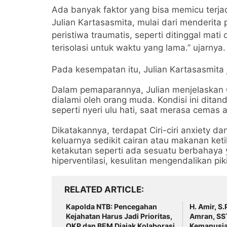
Ada banyak faktor yang bisa memicu terjad
Julian Kartasasmita, mulai dari menderita
peristiwa traumatis, seperti ditinggal mat
terisolasi untuk waktu yang lama.” ujarnya.
Pada kesempatan itu, Julian Kartasasmita
Dalam pemaparannya, Julian menjelaskan G
dialami oleh orang muda. Kondisi ini dita
seperti nyeri ulu hati, saat merasa cemas a
Dikatakannya, terdapat Ciri-ciri anxiety d
keluarnya sedikit cairan atau makanan ke
ketakutan seperti ada sesuatu berbahaya y
hiperventilasi, kesulitan mengendalikan pi
RELATED ARTICLE
Kapolda NTB: Pencegahan
H. Amir, S
Kejahatan Harus Jadi Prioritas,
Amran, SST
OKP dan BEM Diajak Kolaborasi
Kemanusia