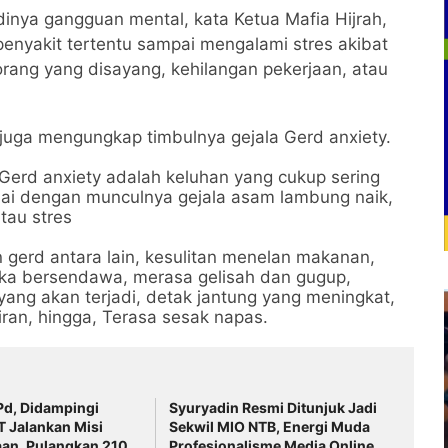
inya gangguan mental, kata Ketua Mafia Hijrah,
 penyakit tertentu sampai mengalami stres akibat
i orang yang disayang, kehilangan pekerjaan, atau
 juga mengungkap timbulnya gejala Gerd anxiety.
erd anxiety adalah keluhan yang cukup sering
ndai dengan munculnya gejala asam lambung naik,
tau stres
an gerd antara lain, kesulitan menelan makanan,
tika bersendawa, merasa gelisah dan gugup,
ang akan terjadi, detak jantung yang meningkat,
kiran, hingga, Terasa sesak napas.
.Pd, Didampingi
Syuryadin Resmi Ditunjuk Jadi
 Jalankan Misi
Sekwil MIO NTB, Energi Muda
an, Pulangkan 210
Profesionalisme Media Online