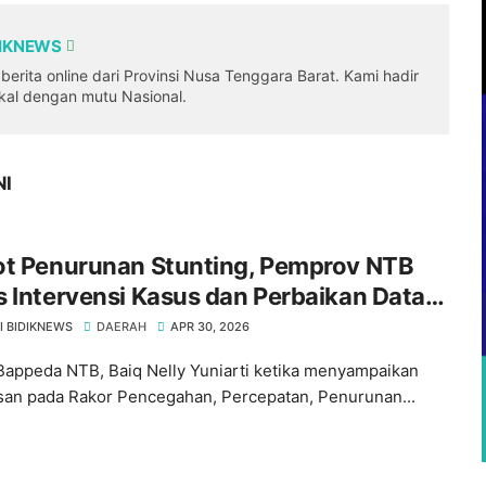
DIKNEWS
erita online dari Provinsi Nusa Tenggara Barat. Kami hadir
okal dengan mutu Nasional.
NI
ot Penurunan Stunting, Pemprov NTB
 Intervensi Kasus dan Perbaikan Data
luruh Wilayah
I BIDIKNEWS
DAERAH
APR 30, 2026
Bappeda NTB, Baiq Nelly Yuniarti ketika menyampaikan
san pada Rakor Pencegahan, Percepatan, Penurunan...