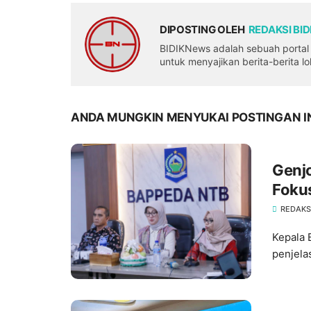
DIPOSTING OLEH
REDAKSI BI
BIDIKNews adalah sebuah portal b
untuk menyajikan berita-berita l
ANDA MUNGKIN MENYUKAI POSTINGAN I
Genj
Fokus
di Se
REDAKS
Kepala 
penjela