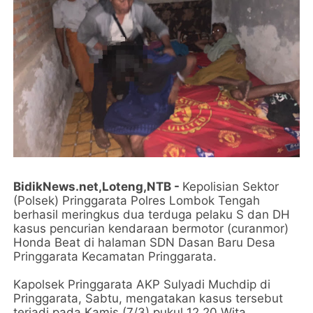
BidikNews.net,Loteng,NTB -
Kepolisian Sektor
(Polsek) Pringgarata Polres Lombok Tengah
berhasil meringkus dua terduga pelaku S dan DH
kasus pencurian kendaraan bermotor (curanmor)
Honda Beat di halaman SDN Dasan Baru Desa
Pringgarata Kecamatan Pringgarata.
Kapolsek Pringgarata AKP Sulyadi Muchdip di
Pringgarata, Sabtu, mengatakan kasus tersebut
terjadi pada Kamis (7/3) pukul 12.20 Wita.