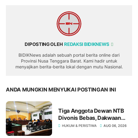
DIPOSTING OLEH
REDAKSI BIDIKNEWS
BIDIKNews adalah sebuah portal berita online dari
Provinsi Nusa Tenggara Barat. Kami hadir untuk
menyajikan berita-berita lokal dengan mutu Nasional.
ANDA MUNGKIN MENYUKAI POSTINGAN INI
Tiga Anggota Dewan NTB
Divonis Bebas, Dakwaan
Pasal Gratifikasi Oleh JPU
HUKUM & PERISTIWA
AUG 06, 2026
"Tumbang" Di Meja Hakim