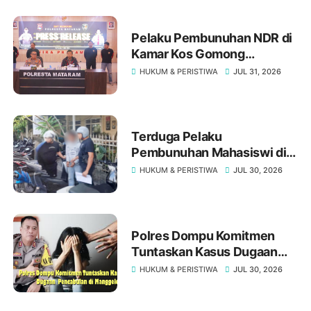
Tipikor Mataram
Pelaku Pembunuhan NDR di
Kamar Kos Gomong
Mataram Ternyata Residivis
HUKUM & PERISTIWA
JUL 31, 2026
Kakap
Terduga Pelaku
Pembunuhan Mahasiswi di
Gomong Akhirnya Ditangkap
HUKUM & PERISTIWA
JUL 30, 2026
Polisi
Polres Dompu Komitmen
Tuntaskan Kasus Dugaan
Pencabulan di Manggelewa
HUKUM & PERISTIWA
JUL 30, 2026