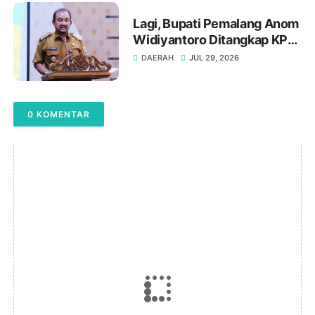
Lagi, Bupati Pemalang Anom
Widiyantoro Ditangkap KPK
Tengah Malam
DAERAH
JUL 29, 2026
0 KOMENTAR