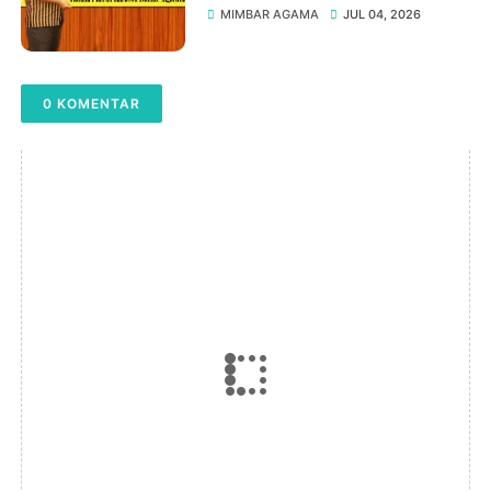
Didikte Algoritma Oleh Prof.
MIMBAR AGAMA
JUL 04, 2026
DR. H. Maimun, M. Pd
0 KOMENTAR