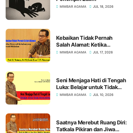
MIMBAR AGAMA
JUL 18, 2026
Kebaikan Tidak Pernah
Salah Alamat: Ketika
Menyesali Kebaikan yang
MIMBAR AGAMA
JUL 17, 2026
Pernah Dilakukan, Oleh Prof.
H. Maimun, M. Pd
Seni Menjaga Hati di Tengah
Luka: Belajar untuk Tidak
Menyalahkan, Oleh Prof. H.
MIMBAR AGAMA
JUL 10, 2026
Maimun, M. Pd
Saatnya Merebut Ruang Diri:
Tatkala Pikiran dan Jiwa