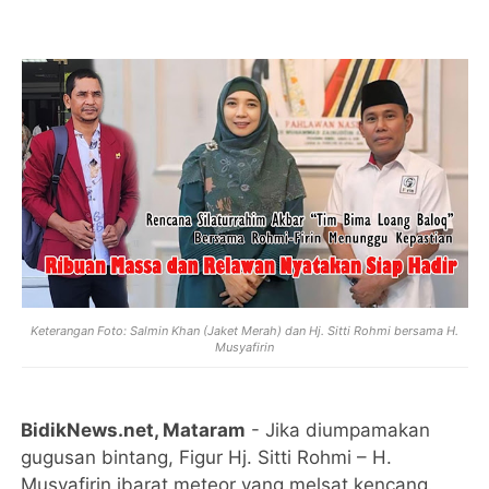
Keterangan Foto: Salmin Khan (Jaket Merah) dan Hj. Sitti Rohmi bersama H.
Musyafirin
BidikNews.net, Mataram
- Jika diumpamakan
gugusan bintang, Figur Hj. Sitti Rohmi – H.
Musyafirin ibarat meteor yang melsat kencang.