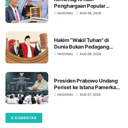
Penghargaan Popular
Government Institution
NASIONAL
AUG 08, 2026
Award 2026, Ketua Forum
Rektor PTKN Indonesia Prof.
H. Masnun Tahir Sampaikan
Ucapan Selamat
Hakim “Wakil Tuhan" di
Dunia Bukan Pedagang
Putusan
NASIONAL
AUG 08, 2026
Presiden Prabowo Undang
Periset ke Istana Pamerkan
Hasil Riset
NASIONAL
AUG 07, 2026
0 KOMENTAR