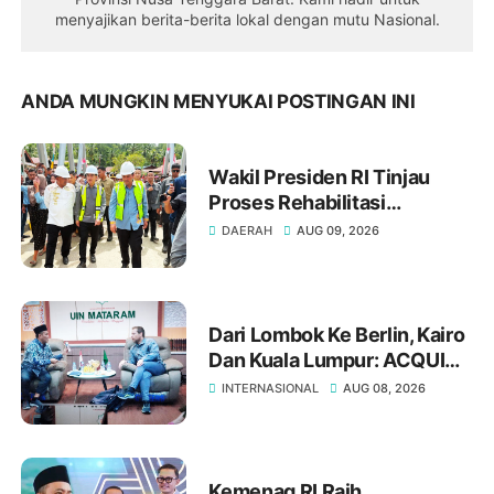
menyajikan berita-berita lokal dengan mutu Nasional.
ANDA MUNGKIN MENYUKAI POSTINGAN INI
Wakil Presiden RI Tinjau
Proses Rehabilitasi
Jembatan Lumut, Dorong
DAERAH
AUG 09, 2026
Penguatan Konektivitas Di
Aceh
Dari Lombok Ke Berlin, Kairo
Dan Kuala Lumpur: ACQUIN
Buka Jalan UIN Mataram
INTERNASIONAL
AUG 08, 2026
Perkuat Daya Saing Global
Lulusan
Kemenag RI Raih