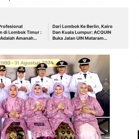
rofesional
Dari Lombok Ke Berlin, Kairo
 di Lombok Timur :
Dan Kuala Lumpur: ACQUIN
" Adalah Amanah
Buka Jalan UIN Mataram
alisme
Perkuat Daya Saing Global
Lulusan