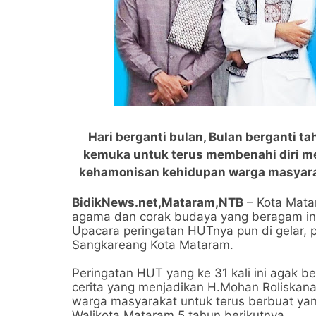
Hari berganti bulan, Bulan berganti t
kemuka untuk terus membenahi diri me
kehamonisan kehidupan warga masyaraka
BidikNews.net,Mataram,NTB
– Kota Matar
agama dan corak budaya yang beragam ini 
Upacara peringatan HUTnya pun di gelar, 
Sangkareang Kota Mataram.
Peringatan HUT yang ke 31 kali ini agak
cerita yang menjadikan H.Mohan Roliskan
warga masyarakat untuk terus berbuat yang
Walikota Mataram 5 tahun berikutnya.