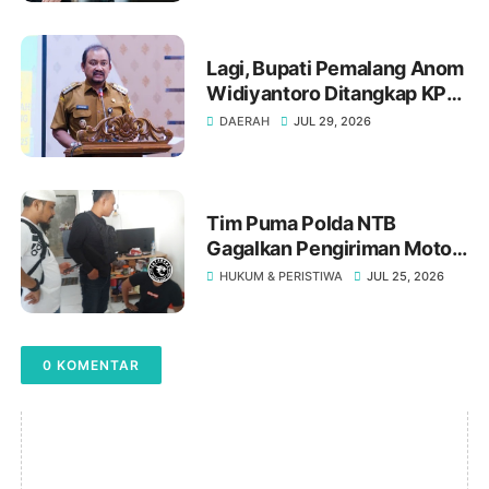
Lagi, Bupati Pemalang Anom
Widiyantoro Ditangkap KPK
Tengah Malam
DAERAH
JUL 29, 2026
Tim Puma Polda NTB
Gagalkan Pengiriman Motor
Curian ke Dompu, Dua
HUKUM & PERISTIWA
JUL 25, 2026
Terduga Pelaku Ditangkap
0 KOMENTAR