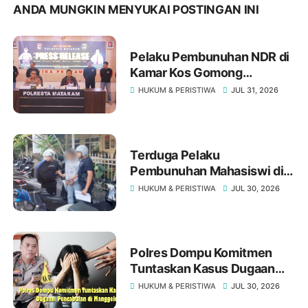
ANDA MUNGKIN MENYUKAI POSTINGAN INI
Pelaku Pembunuhan NDR di
Kamar Kos Gomong
Mataram Ternyata Residivis
HUKUM & PERISTIWA
JUL 31, 2026
Kakap
Terduga Pelaku
Pembunuhan Mahasiswi di
Gomong Akhirnya Ditangkap
HUKUM & PERISTIWA
JUL 30, 2026
Polisi
Polres Dompu Komitmen
Tuntaskan Kasus Dugaan
Pencabulan di Manggelewa
HUKUM & PERISTIWA
JUL 30, 2026