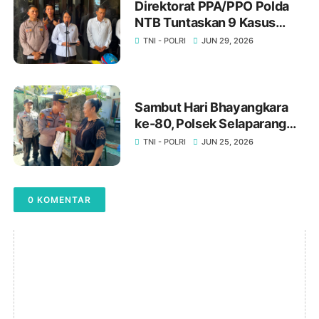
Direktorat PPA/PPO Polda
NTB Tuntaskan 9 Kasus
Pada Juni 2026, Satu
TNI - POLRI
JUN 29, 2026
Perkara Siap Disidangkan ‎
‎Sambut Hari Bhayangkara
ke-80, Polsek Selaparang
Salurkan Bantuan Sosial
TNI - POLRI
JUN 25, 2026
untuk Warga Kurang Mampu
0 KOMENTAR