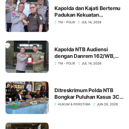
Kapolda dan Kajati Bertemu
Padukan Kekuatan
Penegakkan Hukum
TNI - POLRI
JUL 14, 2026
Penegakan Hukum di NTB ‎
‎Kapolda NTB Audiensi
dengan Danrem 162/WB,
Bahas Stabilitas Keamanan
TNI - POLRI
JUL 14, 2026
Daerah
Ditreskrimum Polda NTB
Bongkar Puluhan Kasus 3C,
Ratusan Orang Jadi
HUKUM & PERISTIWA
JUN 29, 2026
Tersangka Warga Diminta
Waspada