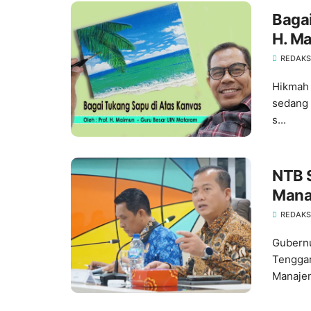
Bagai
H. Ma
REDAKS
Hikmah 
sedang 
s...
NTB 
Mana
REDAKS
Gubernu
Tenggar
Manajem