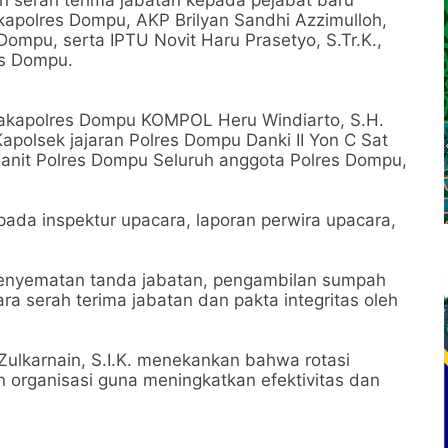
an serah terima jabatan kepada pejabat baru
apolres Dompu, AKP Brilyan Sandhi Azzimulloh,
 Dompu, serta IPTU Novit Haru Prasetyo, S.Tr.K.,
res Dompu.
Wakapolres Dompu KOMPOL Heru Windiarto, S.H.
polsek jajaran Polres Dompu Danki II Yon C Sat
Kanit Polres Dompu Seluruh anggota Polres Dompu,
da inspektur upacara, laporan perwira upacara,
.
penyematan tanda jabatan, pengambilan sumpah
ra serah terima jabatan dan pakta integritas oleh
lkarnain, S.I.K. menekankan bahwa rotasi
 organisasi guna meningkatkan efektivitas dan