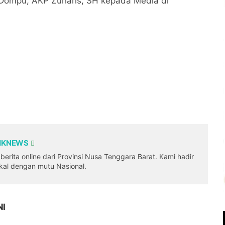
Dompu, AKP Zuharis, SH kepada Media di
DIKNEWS
erita online dari Provinsi Nusa Tenggara Barat. Kami hadir
okal dengan mutu Nasional.
NI