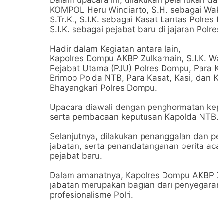
Dalam upacara ini, dilakukan pelantikan d
KOMPOL Heru Windiarto, S.H. sebagai Wak
S.Tr.K., S.I.K. sebagai Kasat Lantas Polres
S.I.K. sebagai pejabat baru di jajaran Pol
Hadir dalam Kegiatan antara lain,
Kapolres Dompu AKBP Zulkarnain, S.I.K. 
Pejabat Utama (PJU) Polres Dompu, Para Ka
Brimob Polda NTB, Para Kasat, Kasi, dan 
Bhayangkari Polres Dompu.
Upacara diawali dengan penghormatan kepa
serta pembacaan keputusan Kapolda NTB
Selanjutnya, dilakukan penanggalan dan 
jabatan, serta penandatanganan berita aca
pejabat baru.
Dalam amanatnya, Kapolres Dompu AKBP Zu
jabatan merupakan bagian dari penyegaran
profesionalisme Polri.