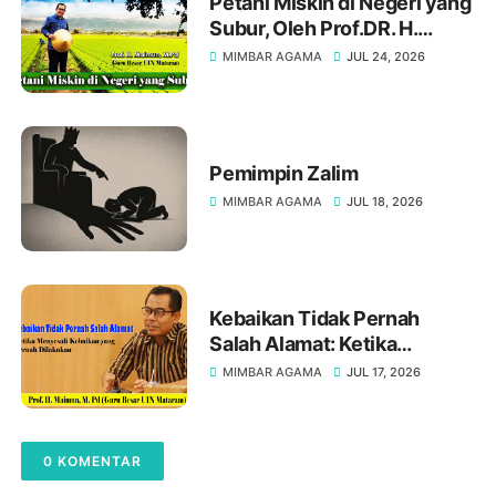
Petani Miskin di Negeri yang
Subur, Oleh Prof.DR. H.
Maimun, M. Pd
MIMBAR AGAMA
JUL 24, 2026
Pemimpin Zalim
MIMBAR AGAMA
JUL 18, 2026
Kebaikan Tidak Pernah
Salah Alamat: Ketika
Menyesali Kebaikan yang
MIMBAR AGAMA
JUL 17, 2026
Pernah Dilakukan, Oleh Prof.
H. Maimun, M. Pd
0 KOMENTAR