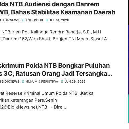
olda NTB Audiensi dengan Danrem
WB, Bahas Stabilitas Keamanan Daerah
I BIDIKNEWS
TNI - POLRI
JUL 14, 2026
 NTB Irjen Pol. Kalingga Rendra Raharja, S.E., M.H
 Danrem 162/Wira Bhakti Brigjen TNI Moch. Sjasul A...
eskrimum Polda NTB Bongkar Puluhan
s 3C, Ratusan Orang Jadi Tersangka
a Diminta Waspada
I BIDIKNEWS
HUKUM & PERISTIWA
JUN 29, 2026
rat Reserse Kriminal Umum Polda NTB, ,Ketika
kan keterangan Pers.Senin
026)BidikNews.net,NTB — Dire...