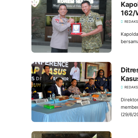
‎Kap
162/
REDAKS
Kapolda
bersama
Ditr
Kasu
Warg
REDAKS
Direkto
memberi
(29/6/2