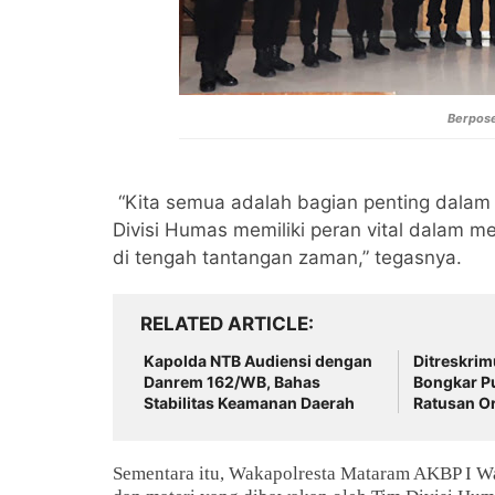
Berpose
“Kita semua adalah bagian penting dalam m
Divisi Humas memiliki peran vital dalam me
di tengah tantangan zaman,” tegasnya.
RELATED ARTICLE
‎Kapolda NTB Audiensi dengan
Ditreskri
Danrem 162/WB, Bahas
Bongkar P
Stabilitas Keamanan Daerah
Ratusan O
Warga Dim
Sementara itu, Wakapolresta Mataram AKBP I W