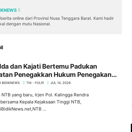
DIKNEWS
erita online dari Provinsi Nusa Tenggara Barat. Kami hadir
okal dengan mutu Nasional.
NI
lda dan Kajati Bertemu Padukan
atan Penegakkan Hukum Penegakan
 di NTB ‎
I BIDIKNEWS
TNI - POLRI
JUL 14, 2026
 NTB yang baru, Irjen Pol. Kalingga Rendra
,bersama Kepala Kejaksaan Tinggi NTB,
BidikNews.net,NTB ...