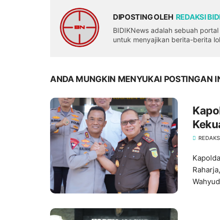
DIPOSTING OLEH
REDAKSI BI
BIDIKNews adalah sebuah portal b
untuk menyajikan berita-berita l
ANDA MUNGKIN MENYUKAI POSTINGAN I
Kapo
Keku
Hukum
REDAKS
Kapolda
Raharja
Wahyudi