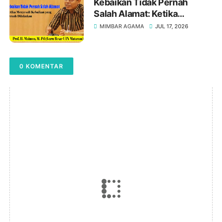
Kebaikan Tidak Pernah
Salah Alamat: Ketika
Menyesali Kebaikan yang
MIMBAR AGAMA
JUL 17, 2026
Pernah Dilakukan, Oleh Prof.
H. Maimun, M. Pd
0 KOMENTAR