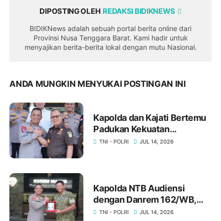
DIPOSTING OLEH
REDAKSI BIDIKNEWS
BIDIKNews adalah sebuah portal berita online dari
Provinsi Nusa Tenggara Barat. Kami hadir untuk
menyajikan berita-berita lokal dengan mutu Nasional.
ANDA MUNGKIN MENYUKAI POSTINGAN INI
Kapolda dan Kajati Bertemu
Padukan Kekuatan
Penegakkan Hukum
TNI - POLRI
JUL 14, 2026
Penegakan Hukum di NTB ‎
‎Kapolda NTB Audiensi
dengan Danrem 162/WB,
Bahas Stabilitas Keamanan
TNI - POLRI
JUL 14, 2026