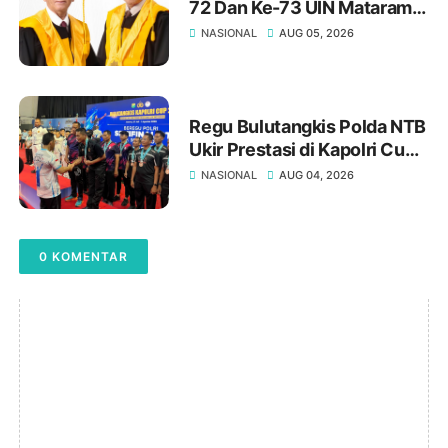
72 Dan Ke-73 UIN Mataram:
Meneguhkan Kampus
NASIONAL
AUG 05, 2026
Sebagai Pusat Peradaban Di
Era Digital
‎Regu Bulutangkis Polda NTB
Ukir Prestasi di Kapolri Cup
2026 ‎
NASIONAL
AUG 04, 2026
0 KOMENTAR