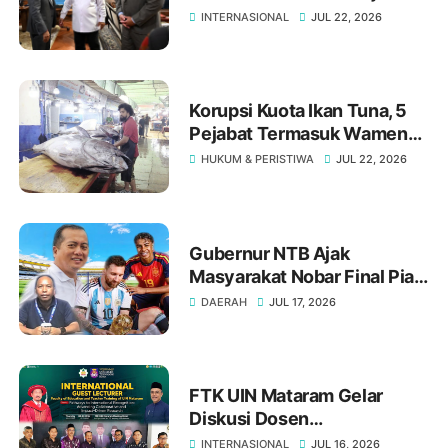
Sama Repatriasi Artefak
INTERNASIONAL
JUL 22, 2026
Budaya
Korupsi Kuota Ikan Tuna, 5
Pejabat Termasuk Wamen
Ditangkap Kejaksaan
HUKUM & PERISTIWA
JUL 22, 2026
Gubernur NTB Ajak
Masyarakat Nobar Final Piala
Dunia 2026, Berbaur Tanpa
DAERAH
JUL 17, 2026
Sekat di Bumi Gora
FTK UIN Mataram Gelar
Diskusi Dosen
Interdisipliner Bersama
INTERNASIONAL
JUL 16, 2026