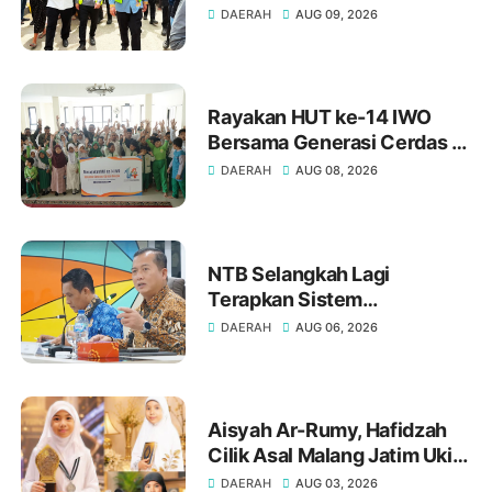
Jembatan Lumut, Dorong
DAERAH
AUG 09, 2026
Penguatan Konektivitas Di
Aceh
Rayakan HUT ke-14 IWO
Bersama Generasi Cerdas di
SD Muhammadiyah 16 Bukit
DAERAH
AUG 08, 2026
Duri Jakarta Selatan
NTB Selangkah Lagi
Terapkan Sistem
Manajemen Talenta ASN
DAERAH
AUG 06, 2026
Aisyah Ar-Rumy, Hafidzah
Cilik Asal Malang Jatim Ukir
Prestasi di Dubai
DAERAH
AUG 03, 2026