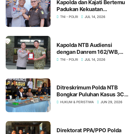
Kapolda dan Kajati Bertemu
Padukan Kekuatan
Penegakkan Hukum
TNI - POLRI
JUL 14, 2026
Penegakan Hukum di NTB ‎
‎Kapolda NTB Audiensi
dengan Danrem 162/WB,
Bahas Stabilitas Keamanan
TNI - POLRI
JUL 14, 2026
Daerah
Ditreskrimum Polda NTB
Bongkar Puluhan Kasus 3C,
Ratusan Orang Jadi
HUKUM & PERISTIWA
JUN 29, 2026
Tersangka Warga Diminta
Waspada
Direktorat PPA/PPO Polda