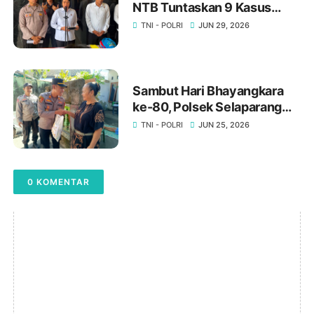
NTB Tuntaskan 9 Kasus
Pada Juni 2026, Satu
TNI - POLRI
JUN 29, 2026
Perkara Siap Disidangkan ‎
‎Sambut Hari Bhayangkara
ke-80, Polsek Selaparang
Salurkan Bantuan Sosial
TNI - POLRI
JUN 25, 2026
untuk Warga Kurang Mampu
0 KOMENTAR