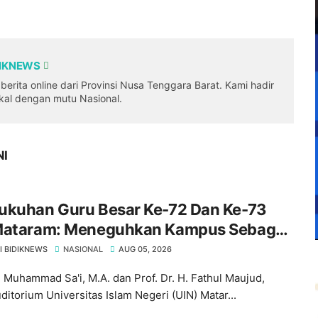
DIKNEWS
erita online dari Provinsi Nusa Tenggara Barat. Kami hadir
okal dengan mutu Nasional.
NI
ukuhan Guru Besar Ke-72 Dan Ke-73
Mataram: Meneguhkan Kampus Sebagai
 Peradaban Di Era Digital
I BIDIKNEWS
NASIONAL
AUG 05, 2026
r. Muhammad Sa'i, M.A. dan Prof. Dr. H. Fathul Maujud,
ditorium Universitas Islam Negeri (UIN) Matar...