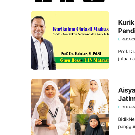
Kurik
Pend
: Prof
REDAKS
Prof. D
jutaan 
Aisya
Jatim
REDAKS
BidikNe
panggun