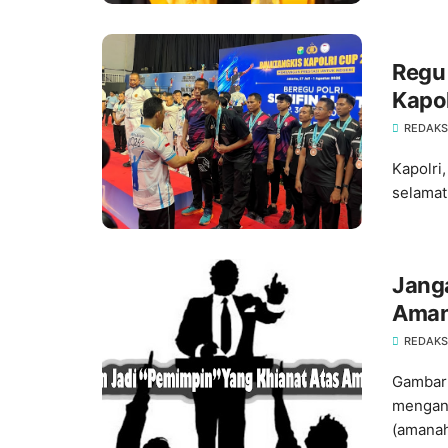
‎Regu
Kapol
REDAKS
Kapolri
selamat
Janga
Ama
REDAKS
Gambar:
mengand
(amanah)