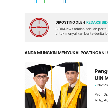
DIPOSTING OLEH
REDAKSI BI
BIDIKNews adalah sebuah portal b
untuk menyajikan berita-berita l
ANDA MUNGKIN MENYUKAI POSTINGAN I
Peng
UIN 
Pusat
REDAKS
Prof. D
M.A.. Au