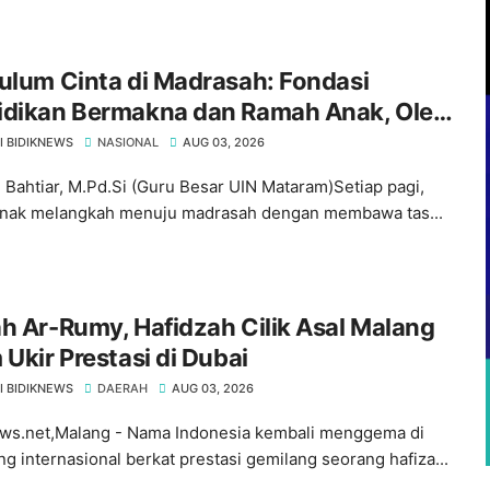
ulum Cinta di Madrasah: Fondasi
idikan Bermakna dan Ramah Anak, Oleh
. Dr. Bahtiar, M.Pd.Si
I BIDIKNEWS
NASIONAL
AUG 03, 2026
r. Bahtiar, M.Pd.Si (Guru Besar UIN Mataram)Setiap pagi,
anak melangkah menuju madrasah dengan membawa tas...
h Ar-Rumy, Hafidzah Cilik Asal Malang
 Ukir Prestasi di Dubai
I BIDIKNEWS
DAERAH
AUG 03, 2026
ws.net,Malang - Nama Indonesia kembali menggema di
g internasional berkat prestasi gemilang seorang hafiza...