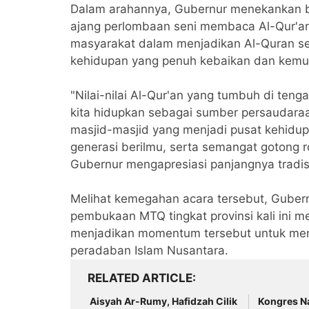
Dalam arahannya, Gubernur menekankan 
ajang perlombaan seni membaca Al-Qur'an
masyarakat dalam menjadikan Al-Quran 
kehidupan yang penuh kebaikan dan kemul
‎"Nilai-nilai Al-Qur'an yang tumbuh di te
kita hidupkan sebagai sumber persaudara
masjid-masjid yang menjadi pusat kehidu
generasi berilmu, serta semangat gotong 
Gubernur mengapresiasi panjangnya tradisi
‎Melihat kemegahan acara tersebut, Guber
pembukaan MTQ tingkat provinsi kali ini me
menjadikan momentum tersebut untuk me
peradaban Islam Nusantara.
RELATED ARTICLE
Aisyah Ar-Rumy, Hafidzah Cilik
Kongres N