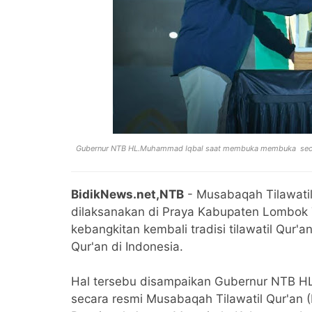
Gubernur NTB HL.Muhammad Iqbal saat membuka membuka secara
BidikNews.net,NTB
- Musabaqah Tilawatil
dilaksanakan di Praya Kabupaten Lombok
kebangkitan kembali tradisi tilawatil Qu
Qur'an di Indonesia.
‎Hal tersebu disampaikan Gubernur NTB
secara resmi Musabaqah Tilawatil Qur'an 