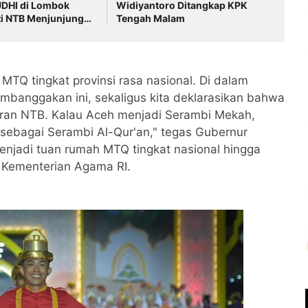
DHI di Lombok
Widiyantoro Ditangkap KPK
ti NTB Menjunjung
Tengah Malam
i Toleransi
MTQ tingkat provinsi rasa nasional. Di dalam
anggakan ini, sekaligus kita deklarasikan bahwa
Quran NTB. Kalau Aceh menjadi Serambi Mekah,
 sebagai Serambi Al-Qur'an," tegas Gubernur
njadi tuan rumah MTQ tingkat nasional hingga
i Kementerian Agama RI.