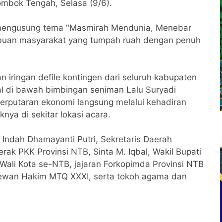
mbok Tengah, Selasa (9/6).
 mengusung tema "Masmirah Mendunia, Menebar
 ribuan masyarakat yang tumpah ruah dengan penuh
iringan defile kontingen dari seluruh kabupaten
al di bawah bimbingan seniman Lalu Suryadi
rputaran ekonomi langsung melalui kehadiran
ya di sekitar lokasi acara.
TB Indah Dhamayanti Putri, Sekretaris Daerah
rak PKK Provinsi NTB, Sinta M. Iqbal, Wakil Bupati
Wali Kota se-NTB, jajaran Forkopimda Provinsi NTB
ewan Hakim MTQ XXXI, serta tokoh agama dan