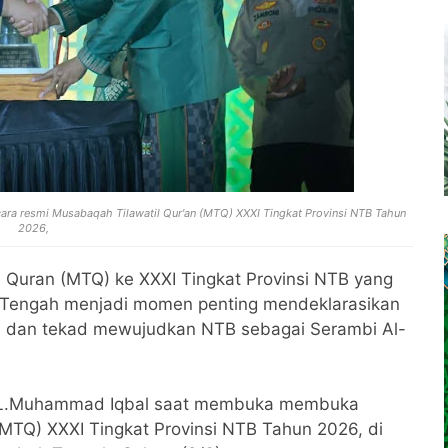
 resmi Musabaqah Tilawatil Qur'an (MTQ) XXXI Tingkat Provinsi NTB Tahun
2026,
 Quran (MTQ) ke XXXI Tingkat Provinsi NTB yang
 Tengah menjadi momen penting mendeklarasikan
r'an dan tekad mewujudkan NTB sebagai Serambi Al-
 HL.Muhammad Iqbal saat membuka membuka
(MTQ) XXXI Tingkat Provinsi NTB Tahun 2026, di