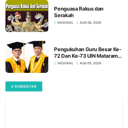
Penguasa Rakus dan
Serakah
NASIONAL
AUG 06, 2026
Pengukuhan Guru Besar Ke-
72 Dan Ke-73 UIN Mataram:
Meneguhkan Kampus
NASIONAL
AUG 05, 2026
Sebagai Pusat Peradaban Di
Era Digital
0 KOMENTAR