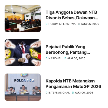
Tiga Anggota Dewan NTB
Divonis Bebas, Dakwaan
Pasal Gratifikasi Oleh JPU
HUKUM & PERISTIWA
AUG 06, 2026
"Tumbang" Di Meja Hakim
Tipikor Mataram
Pejabat Publik Yang
Berbohong, Pantang
Mengakui Kesalahan,?
NASIONAL
AUG 06, 2026
Kapolda NTB Matangkan
Pengamanan MotoGP 2026
INTERNASIONAL
AUG 06, 2026