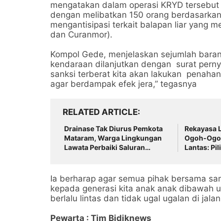
mengatakan dalam operasi KRYD tersebut 
dengan melibatkan 150 orang berdasarkan
mengantisipasi terkait balapan liar yang 
dan Curanmor).
Kompol Gede, menjelaskan sejumlah barang 
kendaraan dilanjutkan dengan surat perny
sanksi terberat kita akan lakukan penah
agar berdampak efek jera,” tegasnya
RELATED ARTICLE
Drainase Tak Diurus Pemkota
Rekayasa L
Mataram, Warga Lingkungan
Ogoh-Ogoh
Lawata Perbaiki Saluran
Lantas: Pil
Dengan Cara Swadaya
Ia berharap agar semua pihak bersama sam
kepada generasi kita anak anak dibawah um
berlalu lintas dan tidak ugal ugalan di jalan
Pewarta : Tim Bidiknews