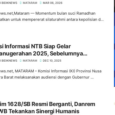
orasi
I BIDIKNEWS
MATARAM
MAR 06, 2026
ews.net,Mataram — Momentum bulan suci Ramadhan
atkan untuk mempererat silaturahmi antara kepolisian d...
i Informasi NTB Siap Gelar
anugerahan 2025, Sebelumnya
rkan Capaian Monev ke Gubernur
I BIDIKNEWS
MATARAM
DEC 10, 2025
ws.net, MATARAM – Komisi Informasi (KI) Provinsi Nusa
a Barat melaksanakan audiensi dengan Gubernur ...
im 1628/SB Resmi Berganti, ​Danrem
WB Tekankan Sinergi Humanis