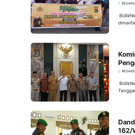
Kolab
REDAKS
BidikN
dimanfa
Komis
Peng
Lapo
REDAKS
BidikNe
Tenggar
Dand
162/