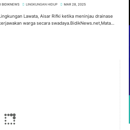
an Cara Swadaya
I BIDIKNEWS
LINGKUNGAN HIDUP
MAR 28, 2025
Lingkungan Lawata, Aisar Rifki ketika meninjau drainase
kerjawakan warga secara swadaya.BidikNews.net,Mata...