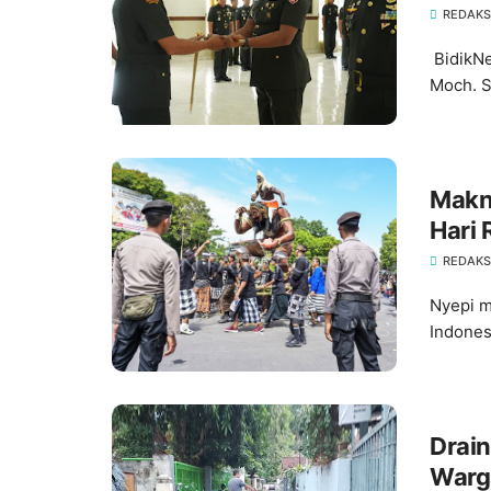
REDAKS
BidikNe
Moch. S
Makn
Hari 
REDAKS
Nyepi m
Indones
Drai
Warg