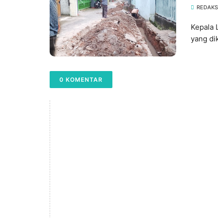
Deng
REDAKS
Kepala 
yang di
0 KOMENTAR