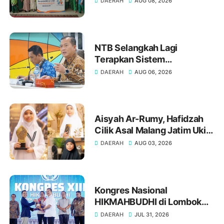
DAERAH
AUG 08, 2026
Duri Jakarta Selatan
NTB Selangkah Lagi
Terapkan Sistem
Manajemen Talenta ASN
DAERAH
AUG 06, 2026
Aisyah Ar-Rumy, Hafidzah
Cilik Asal Malang Jatim Ukir
Prestasi di Dubai
DAERAH
AUG 03, 2026
Kongres Nasional
HIKMAHBUDHI di Lombok
Utara, Bukti NTB Menjunjung
DAERAH
JUL 31, 2026