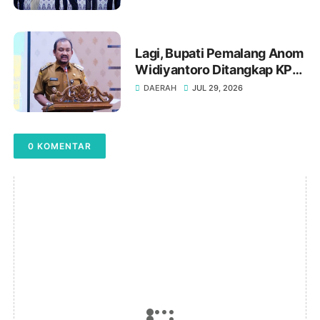
Tinggi Nilai Toleransi
Lagi, Bupati Pemalang Anom
Widiyantoro Ditangkap KPK
Tengah Malam
DAERAH
JUL 29, 2026
0 KOMENTAR