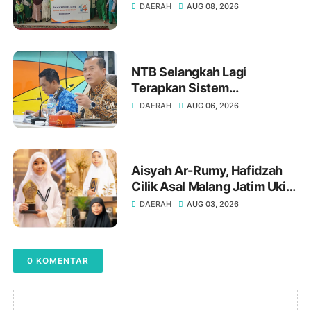
SD Muhammadiyah 16 Bukit
DAERAH
AUG 08, 2026
Duri Jakarta Selatan
NTB Selangkah Lagi
Terapkan Sistem
Manajemen Talenta ASN
DAERAH
AUG 06, 2026
Aisyah Ar-Rumy, Hafidzah
Cilik Asal Malang Jatim Ukir
Prestasi di Dubai
DAERAH
AUG 03, 2026
0 KOMENTAR