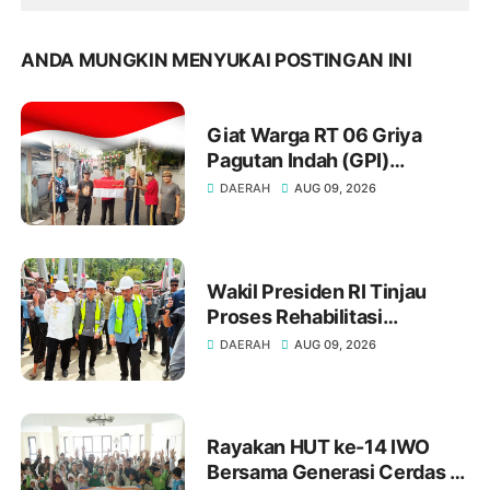
ANDA MUNGKIN MENYUKAI POSTINGAN INI
Giat Warga RT 06 Griya
Pagutan Indah (GPI)
Mataram Menyambut HUT RI
DAERAH
AUG 09, 2026
ke-81
Wakil Presiden RI Tinjau
Proses Rehabilitasi
Jembatan Lumut, Dorong
DAERAH
AUG 09, 2026
Penguatan Konektivitas Di
Aceh
Rayakan HUT ke-14 IWO
Bersama Generasi Cerdas di