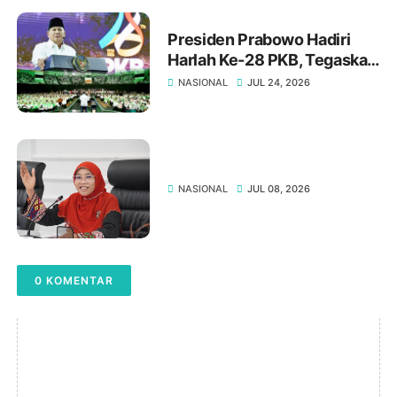
Presiden Prabowo Hadiri
Harlah Ke-28 PKB, Tegaskan
Arah Baru Ekonomi Berpijak
NASIONAL
JUL 24, 2026
pada Amanat Konstitusi
NASIONAL
JUL 08, 2026
0 KOMENTAR