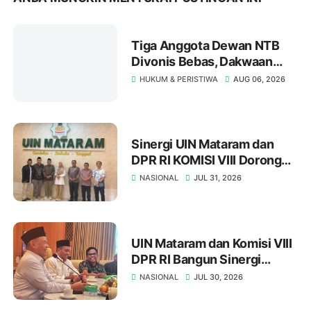
Tiga Anggota Dewan NTB
Divonis Bebas, Dakwaan
Pasal Gratifikasi Oleh JPU
HUKUM & PERISTIWA
AUG 06, 2026
"Tumbang" Di Meja Hakim
Tipikor Mataram
Sinergi UIN Mataram dan
DPR RI KOMISI VIII Dorong
Kolaborasi Strategis
NASIONAL
JUL 31, 2026
UIN Mataram dan Komisi VIII
DPR RI Bangun Sinergi
Strategis melalui Diskusi
NASIONAL
JUL 30, 2026
Interdisipliner