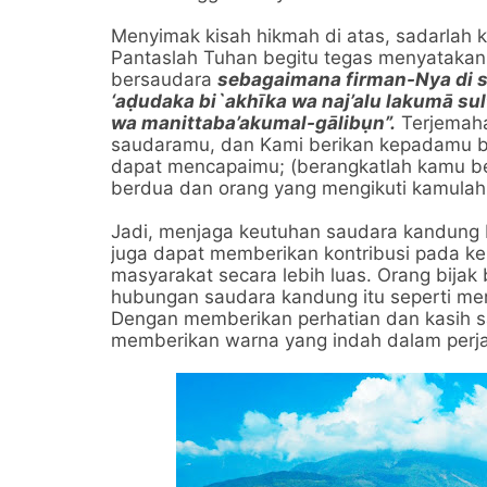
Menyimak kisah hikmah di atas, sadarlah 
Pantaslah Tuhan begitu tegas menyataka
bersaudara
sebagaimana firman-Nya di s
‘aḍudaka bi`akhīka wa naj’alu lakumā sul
wa manittaba’akumal-gālibụn”.
Terjemah
saudaramu, dan Kami berikan kepadamu b
dapat mencapaimu; (berangkatlah kamu 
berdua dan orang yang mengikuti kamula
Jadi, menjaga keutuhan saudara kandung b
juga dapat memberikan kontribusi pada ke
masyarakat secara lebih luas. Orang bija
hubungan saudara kandung itu seperti m
Dengan memberikan perhatian dan kasih s
memberikan warna yang indah dalam perjal