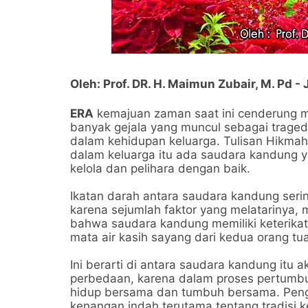
Oleh: Prof. DR. H. Maimun Zubair, M. Pd 
ERA
kemajuan zaman saat ini cenderung me
banyak gejala yang muncul sebagai tragedi
dalam kehidupan keluarga. Tulisan Hikmah 
dalam keluarga itu ada saudara kandung y
kelola dan pelihara dengan baik.
Ikatan darah antara saudara kandung serin
karena sejumlah faktor yang melatarinya, 
bahwa saudara kandung memiliki keterika
mata air kasih sayang dari kedua orang tu
Ini berarti di antara saudara kandung itu
perbedaan, karena dalam proses pertumb
hidup bersama dan tumbuh bersama. Peng
kenangan indah terutama tentang tradisi k