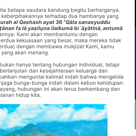
kita betapa saudara kandung begitu berharganya.
n keberpihakannya terhadap dua hambanya yang
urah al Qashash ayat 36 “Qāla sanasyuddu
ṭānan fa lā yaṣilụna ilaikumā bi`āyātinā, antumā
annya: Kami akan membantumu dengan
erdua kekuasaan yang besar, maka mereka tidak
berdua) dengan membawa mukjizat Kami, kamu
h yang akan menang.
ukan hanya tentang hubungan individual, tetapi
berlanjutan dan kesejahteraan keluarga dan
k bahkan menguntai kalimat indah bahwa mengelola
enjaga bunga-bunga indah dalam kebun kehidupan.
ayang, hubungan ini akan terus berkembang dan
anan hidup kita.