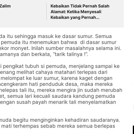
Zalim
Kebaikan Tidak Pernah Salah
Alamat: Ketika Menyesali
Kebaikan yang Pernah
Dilakukan, Oleh Prof. H.
Maimun, M. Pd
a itu sehingga masuk ke dasar sumur. Semua
si pemuda itu menemukan bahwa di dasar sumur
ekor monyet. Inilah sumber masalahnya selama ini.
anya dan berkata, “tarik talinya !”.
i pengikat tubuh si pemuda, menjelang sampai ke
enang melihat cahaya matahari terlepas dari
 melompat ke luar sumur, karena kaget dengan
mencengkeram hati penduduk desa, maka mereka
elepas tali itu, mereka mengira jin sudah merubah
t, semua lari kecuali saudara kandung pemuda
 dengan susah payah menarik tali menyelamatkan
uda begitu menginginkan kehadiran saudaranya.
h mati terhempas sebab mereka semua berlepas