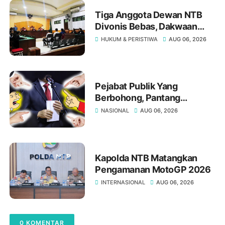
Tiga Anggota Dewan NTB
Divonis Bebas, Dakwaan
Pasal Gratifikasi Oleh JPU
HUKUM & PERISTIWA
AUG 06, 2026
"Tumbang" Di Meja Hakim
Tipikor Mataram
Pejabat Publik Yang
Berbohong, Pantang
Mengakui Kesalahan,?
NASIONAL
AUG 06, 2026
Kapolda NTB Matangkan
Pengamanan MotoGP 2026
INTERNASIONAL
AUG 06, 2026
0 KOMENTAR