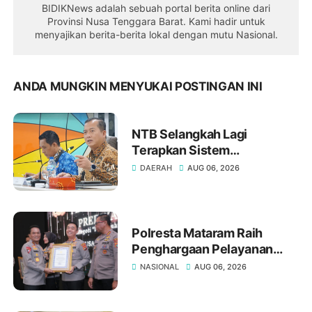
BIDIKNews adalah sebuah portal berita online dari
Provinsi Nusa Tenggara Barat. Kami hadir untuk
menyajikan berita-berita lokal dengan mutu Nasional.
ANDA MUNGKIN MENYUKAI POSTINGAN INI
NTB Selangkah Lagi
Terapkan Sistem
Manajemen Talenta ASN
DAERAH
AUG 06, 2026
Polresta Mataram Raih
Penghargaan Pelayanan
Prima Kategori A dari Kapolri
NASIONAL
AUG 06, 2026