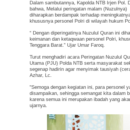
Dalam sambutannya, Kapolda NTB Irjen Pol. 
bahwa, Melalui peringatan malam (Nuzulnya) d
diharapkan berdampak terhadap meningkatnya 
khususnya personel Polri di wilayah hukum P
“ Dengan diperingatinya Nuzulul Quran ini di
keimanan dan ketaqwaan personel Polri, khus
Tenggara Barat.” Ujar Umar Faroq.
Turut menghadiri acara Peringatan Nuzulul Qu
Utama (PJU) Polda NTB serta masyarakat seki
segenap hadirin agar menyimak tausiyah (ce
Azhar, Lc.
"Semoga dengan kegiatan ini, para personel y
disampaikan, sehingga semangat kita dalam 
karena semua ini merupakan ibadah yang akan 
ujarnya.