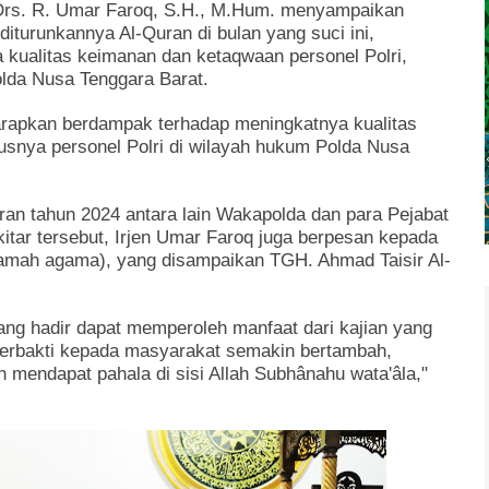
Drs. R. Umar Faroq, S.H., M.Hum. menyampaikan
iturunkannya Al-Quran di bulan yang suci ini,
kualitas keimanan dan ketaqwaan personel Polri,
olda Nusa Tenggara Barat.
harapkan berdampak terhadap meningkatnya kualitas
usnya personel Polri di wilayah hukum Polda Nusa
ran tahun 2024 antara lain Wakapolda dan para Pejabat
tar tersebut, Irjen Umar Faroq juga berpesan kepada
ramah agama), yang disampaikan TGH. Ahmad Taisir Al-
ang hadir dapat memperoleh manfaat dari kajian yang
berbakti kepada masyarakat semakin bertambah,
mendapat pahala di sisi Allah Subhânahu wata'âla,"