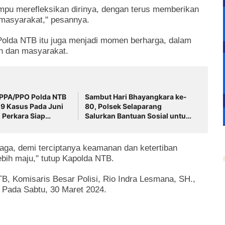
ampu merefleksikan dirinya, dengan terus memberikan
masyarakat," pesannya.
 Polda NTB itu juga menjadi momen berharga, dalam
an dan masyarakat.
 PPA/PPO Polda NTB
‎Sambut Hari Bhayangkara ke-
9 Kasus Pada Juni
80, Polsek Selaparang
 Perkara Siap
Salurkan Bantuan Sosial untuk
n ‎
Warga Kurang Mampu
aga, demi terciptanya keamanan dan ketertiban
bih maju," tutup Kapolda NTB.
, Komisaris Besar Polisi, Rio Indra Lesmana, SH.,
Pada Sabtu, 30 Maret 2024.