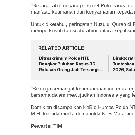
"Sebagai abdi negara personel Polri harus m
manfaat, keamanan dan kenyamanan kepada 
Untuk diketahui, peringatan Nuzulul Quran di
memperkokoh tali silaturahmi antara kepolisi
RELATED ARTICLE
Ditreskrimum Polda NTB
Direktorat
Bongkar Puluhan Kasus 3C,
Tuntaskan 
Ratusan Orang Jadi Tersangka
2026, Satu
Warga Diminta Waspada
Disidangka
"Semoga semangat kebersamaan ini terus terj
bersama dalam mewujudkan Indonesia yang le
Demikian disampaikan KaBid Humas Polda NTB
M.H. kepada media di mapolda NTB Mataram. 
Pewarta: TIM