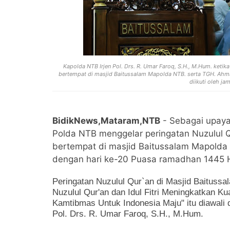
Kapolda NTB Irjen Pol. Drs. R. Umar Faroq, S.H., M.Hum. keti
bertempat di masjid Baitussalam Mapolda NTB. serta
TGH. Ahma
diikuti oleh j
BidikNews,Mataram,NTB
- Sebagai upaya 
Polda NTB menggelar peringatan Nuzulul Q
bertempat di masjid Baitussalam Mapolda
dengan hari ke-20 Puasa ramadhan 1445 Hi
Peringatan Nuzulul Qur`an di Masjid Baitus
Nuzulul Qur'an dan Idul Fitri Meningkatkan K
Kamtibmas Untuk Indonesia Maju" itu diawali
Pol. Drs. R. Umar Faroq, S.H., M.Hum.