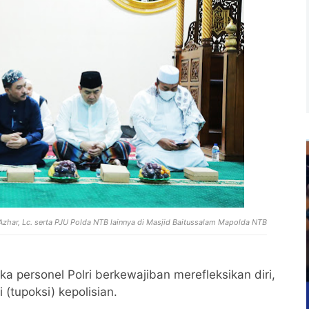
Azhar, Lc. serta PJU Polda NTB lainnya di Masjid Baitussalam Mapolda NTB
a personel Polri berkewajiban merefleksikan diri,
(tupoksi) kepolisian.