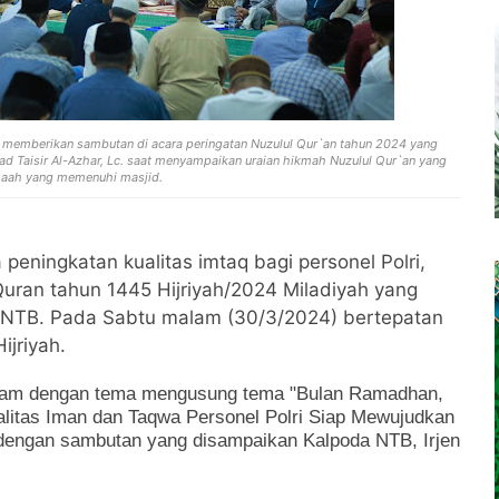
ka memberikan sambutan di acara peringatan Nuzulul Qur`an tahun 2024 yang
d Taisir Al-Azhar, Lc. saat menyampaikan uraian hikmah Nuzulul Qur`an yang
amaah yang memenuhi masjid.
peningkatan kualitas imtaq bagi personel Polri,
uran tahun 1445 Hijriyah/2024 Miladiyah yang
 NTB. Pada Sabtu malam (30/3/2024) bertepatan
jriyah.
salam dengan tema mengusung tema "Bulan Ramadhan,
ualitas Iman dan Taqwa Personel Polri Siap Mewujudkan
 dengan sambutan yang disampaikan Kalpoda NTB, Irjen