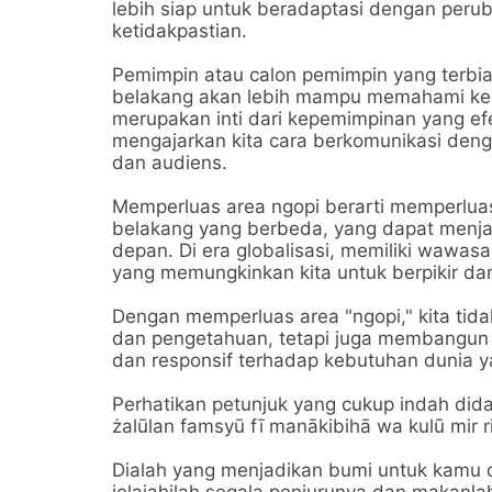
lebih siap untuk beradaptasi dengan per
ketidakpastian.
Pemimpin atau calon pemimpin yang terbias
belakang akan lebih mampu memahami keb
merupakan inti dari kepemimpinan yang e
mengajarkan kita cara berkomunikasi denga
dan audiens.
Memperluas area ngopi berarti memperluas 
belakang yang berbeda, yang dapat menja
depan. Di era globalisasi, memiliki wawasa
yang memungkinkan kita untuk berpikir dan
Dengan memperluas area "ngopi," kita ti
dan pengetahuan, tetapi juga membangun f
dan responsif terhadap kebutuhan dunia 
Perhatikan petunjuk yang cukup indah didal
żalūlan famsyū fī manākibihā wa kulū mir ri
Dialah yang menjadikan bumi untuk kamu