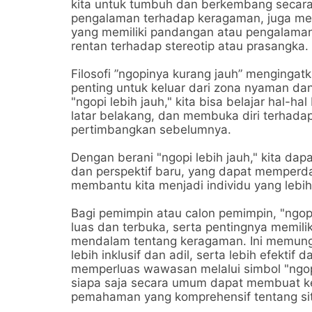
kita untuk tumbuh dan berkembang secara 
pengalaman terhadap keragaman, juga mem
yang memiliki pandangan atau pengalaman 
rentan terhadap stereotip atau prasangka.
Filosofi ”ngopinya kurang jauh” menginga
penting untuk keluar dari zona nyaman da
"ngopi lebih jauh," kita bisa belajar hal-
latar belakang, dan membuka diri terhada
pertimbangkan sebelumnya.
Dengan berani "ngopi lebih jauh," kita d
dan perspektif baru, yang dapat memperd
membantu kita menjadi individu yang lebi
Bagi pemimpin atau calon pemimpin, "ngopi
luas dan terbuka, serta pentingnya memi
mendalam tentang keragaman. Ini memung
lebih inklusif dan adil, serta lebih efekti
memperluas wawasan melalui simbol "ngopi
siapa saja secara umum dapat membuat ke
pemahaman yang komprehensif tentang sit