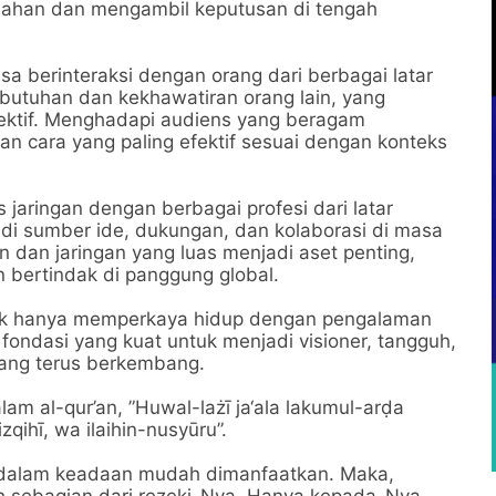
ubahan dan mengambil keputusan di tengah
a berinteraksi dengan orang dari berbagai latar
utuhan dan kekhawatiran orang lain, yang
fektif. Menghadapi audiens yang beragam
n cara yang paling efektif sesuai dengan konteks
jaringan dengan berbagai profesi dari latar
di sumber ide, dukungan, dan kolaborasi di masa
n dan jaringan yang luas menjadi aset penting,
 bertindak di panggung global.
dak hanya memperkaya hidup dengan pengalaman
ondasi yang kuat untuk menjadi visioner, tangguh,
yang terus berkembang.
am al-qur’an, ”Huwal-lażī ja‘ala lakumul-arḍa
zqihī, wa ilaihin-nusyūru”.
 dalam keadaan mudah dimanfaatkan. Maka,