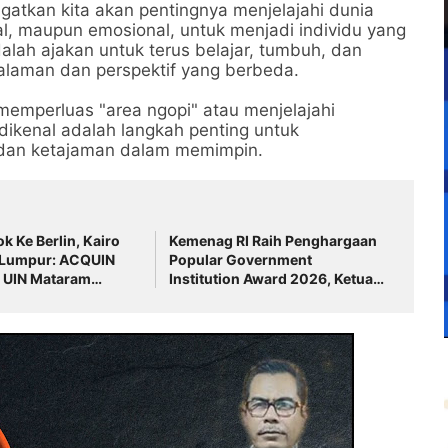
ngatkan kita akan pentingnya menjelajahi dunia
tual, maupun emosional, untuk menjadi individu yang
dalah ajakan untuk terus belajar, tumbuh, dan
laman dan perspektif yang berbeda.
memperluas "area ngopi" atau menjelajahi
dikenal adalah langkah penting untuk
an ketajaman dalam memimpin.
k Ke Berlin, Kairo
Kemenag RI Raih Penghargaan
 Lumpur: ACQUIN
Popular Government
n UIN Mataram
Institution Award 2026, Ketua
ya Saing Global
Forum Rektor PTKN Indonesia
Prof. H. Masnun Tahir
Sampaikan Ucapan Selamat