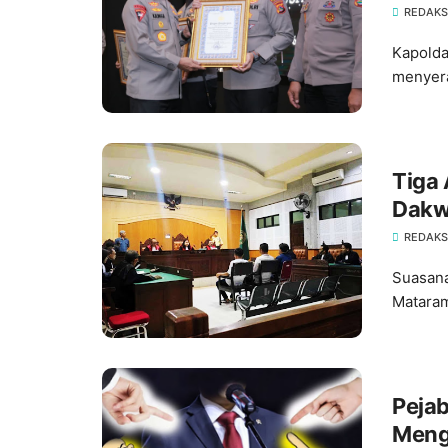
REDAKS
Kapolda
menyera
Tiga
Dakwa
"Tum
REDAKS
Suasana
Mataram
Pejab
Meng