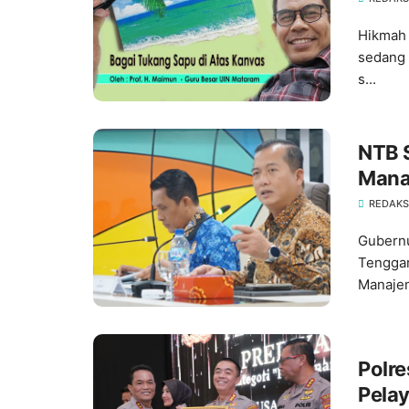
Hikmah 
sedang 
s...
NTB 
Mana
REDAKS
Gubernu
Tenggar
Manajem
Polr
Pelay