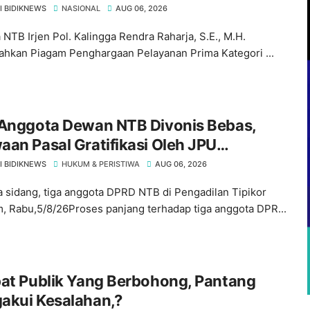
I BIDIKNEWS
NASIONAL
AUG 06, 2026
 NTB Irjen Pol. Kalingga Rendra Raharja, S.E., M.H.
hkan Piagam Penghargaan Pelayanan Prima Kategori ...
 Anggota Dewan NTB Divonis Bebas,
an Pasal Gratifikasi Oleh JPU
bang" Di Meja Hakim Tipikor Mataram
I BIDIKNEWS
HUKUM & PERISTIWA
AUG 06, 2026
 sidang, tiga anggota DPRD NTB di Pengadilan Tipikor
, Rabu,5/8/26Proses panjang terhadap tiga anggota DPR...
at Publik Yang Berbohong, Pantang
akui Kesalahan,?