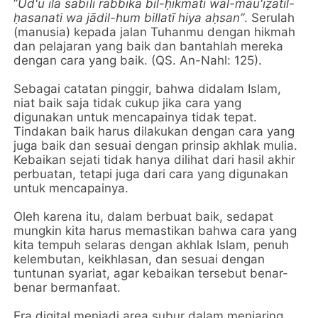
”
Ud'u ilā sabīli rabbika bil-ḥikmati wal-mau'iẓatil-
ḥasanati wa jādil-hum billatī hiya aḥsan”
. Serulah
(manusia) kepada jalan Tuhanmu dengan hikmah
dan pelajaran yang baik dan bantahlah mereka
dengan cara yang baik. (QS. An-Nahl: 125).
Sebagai catatan pinggir, bahwa didalam Islam,
niat baik saja tidak cukup jika cara yang
digunakan untuk mencapainya tidak tepat.
Tindakan baik harus dilakukan dengan cara yang
juga baik dan sesuai dengan prinsip akhlak mulia.
Kebaikan sejati tidak hanya dilihat dari hasil akhir
perbuatan, tetapi juga dari cara yang digunakan
untuk mencapainya.
Oleh karena itu, dalam berbuat baik, sedapat
mungkin kita harus memastikan bahwa cara yang
kita tempuh selaras dengan akhlak Islam, penuh
kelembutan, keikhlasan, dan sesuai dengan
tuntunan syariat, agar kebaikan tersebut benar-
benar bermanfaat.
Era digital menjadi area subur dalam menjaring