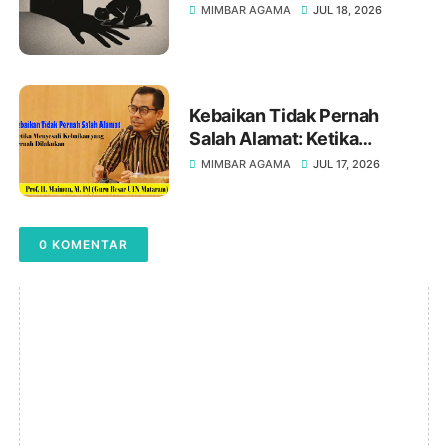
MIMBAR AGAMA
JUL 18, 2026
Kebaikan Tidak Pernah
Salah Alamat: Ketika
Menyesali Kebaikan yang
MIMBAR AGAMA
JUL 17, 2026
Pernah Dilakukan, Oleh Prof.
H. Maimun, M. Pd
0 KOMENTAR