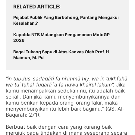
RELATED ARTICLE
Pejabat Publik Yang Berbohong, Pantang Mengakui
Kesalahan,?
Kapolda NTB Matangkan Pengamanan MotoGP
2026
Bagai Tukang Sapu di Atas Kanvas Oleh Prof. H.
Maimun, M. Pd
”in tubduṣ-ṣadaqāti fa ni'immā hiy, wa in tukhfụhā
wa tu`tụhal-fuqarā`a fa huwa khairul lakum”.
Jika
kamu menampakkan sedekahmu, itu adalah baik
sekali. Dan jika kamu menyembunyikannya dan
kamu berikan kepada orang-orang fakir, maka
menyembunyikan itu lebih baik bagimu." (QS. Al-
Baqarah: 271).
Berbuat baik dengan cara yang kurang baik
merujuk pada tindakan di mana seseorang secara