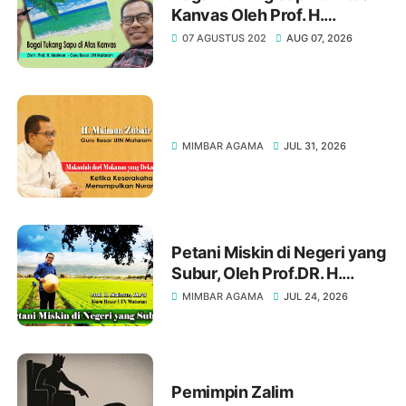
Kanvas Oleh Prof. H.
Maimun, M. Pd
07 AGUSTUS 202
AUG 07, 2026
MIMBAR AGAMA
JUL 31, 2026
Petani Miskin di Negeri yang
Subur, Oleh Prof.DR. H.
Maimun, M. Pd
MIMBAR AGAMA
JUL 24, 2026
Pemimpin Zalim