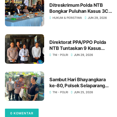
Ditreskrimum Polda NTB
Bongkar Puluhan Kasus 3C,
Ratusan Orang Jadi
HUKUM & PERISTIWA
JUN 29, 2026
Tersangka Warga Diminta
Waspada
Direktorat PPA/PPO Polda
NTB Tuntaskan 9 Kasus
Pada Juni 2026, Satu
TNI - POLRI
JUN 29, 2026
Perkara Siap Disidangkan ‎
‎Sambut Hari Bhayangkara
ke-80, Polsek Selaparang
Salurkan Bantuan Sosial
TNI - POLRI
JUN 25, 2026
untuk Warga Kurang Mampu
0 KOMENTAR