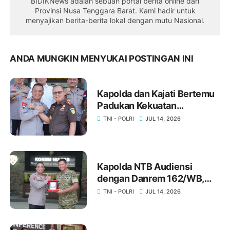
BIDIKNews adalah sebuah portal berita online dari
Provinsi Nusa Tenggara Barat. Kami hadir untuk
menyajikan berita-berita lokal dengan mutu Nasional.
ANDA MUNGKIN MENYUKAI POSTINGAN INI
Kapolda dan Kajati Bertemu
Padukan Kekuatan
Penegakkan Hukum
TNI - POLRI
JUL 14, 2026
Penegakan Hukum di NTB ‎
‎Kapolda NTB Audiensi
dengan Danrem 162/WB,
Bahas Stabilitas Keamanan
TNI - POLRI
JUL 14, 2026
Daerah