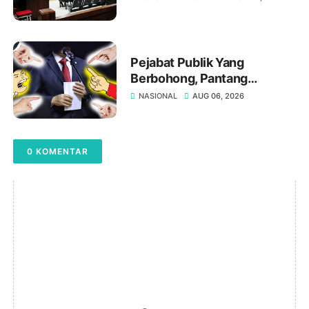
"Tumbang" Di Meja Hakim
Tipikor Mataram
Pejabat Publik Yang
Berbohong, Pantang
Mengakui Kesalahan,?
NASIONAL
AUG 06, 2026
0 KOMENTAR