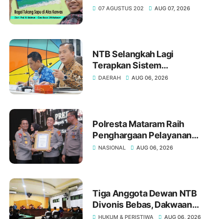
Maimun, M. Pd
07 AGUSTUS 202
AUG 07, 2026
NTB Selangkah Lagi
Terapkan Sistem
Manajemen Talenta ASN
DAERAH
AUG 06, 2026
Polresta Mataram Raih
Penghargaan Pelayanan
Prima Kategori A dari Kapolri
NASIONAL
AUG 06, 2026
Tiga Anggota Dewan NTB
Divonis Bebas, Dakwaan
Pasal Gratifikasi Oleh JPU
HUKUM & PERISTIWA
AUG 06, 2026