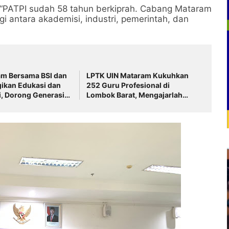
 “PATPI sudah 58 tahun berkiprah. Cabang Mataram
i antara akademisi, industri, pemerintah, dan
am Bersama BSI dan
LPTK UIN Mataram Kukuhkan
ikan Edukasi dan
252 Guru Profesional di
si, Dorong Generasi
Lombok Barat, Mengajarlah
ansial Syariah
dengan Cinta dan
Profesionalisme