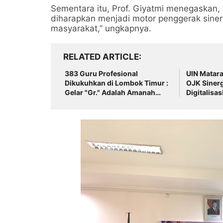
Sementara itu, Prof. Giyatmi menegaskan,
diharapkan menjadi motor penggerak sinerg
masyarakat,” ungkapnya.
RELATED ARTICLE
383 Guru Profesional
UIN Matar
Dikukuhkan di Lombok Timur :
OJK Sinerg
Gelar "Gr." Adalah Amanah
Digitalisa
Profesionalisme
Cerdas Fin