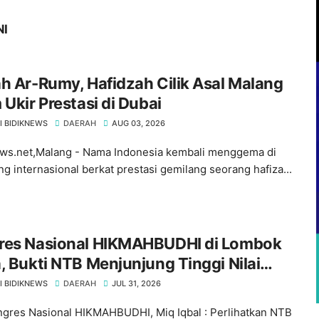
NI
h Ar-Rumy, Hafidzah Cilik Asal Malang
 Ukir Prestasi di Dubai
I BIDIKNEWS
DAERAH
AUG 03, 2026
ws.net,Malang - Nama Indonesia kembali menggema di
g internasional berkat prestasi gemilang seorang hafiza...
res Nasional HIKMAHBUDHI di Lombok
, Bukti NTB Menjunjung Tinggi Nilai
ansi
I BIDIKNEWS
DAERAH
JUL 31, 2026
ngres Nasional HIKMAHBUDHI, Miq Iqbal : Perlihatkan NTB