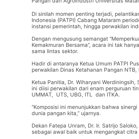
Pangan dan Agroindustri Universitas Mata
Di sinilah momen penting terjadi, pelanti
Indonesia (PATPI) Cabang Mataram periode
instansi pemerintah, hingga perwakilan indu
Dengan mengusung semangat “Memperkuat
Kemakmuran Bersama”, acara ini tak hanya ja
sama lintas sektor.
Hadir di antaranya Ketua Umum PATPI Pusat
perwakilan Dinas Ketahanan Pangan NTB, D
Ketua Panitia, Dr. Wiharyani Werdiningsih
ini diisi perwakilan dari enam perguruan
UMMAT, UTS, UBG, ITL dan ITKA.
“Komposisi ini menunjukkan bahwa sinerg
dunia pangan kita,” ujarnya.
Dekan Fatepa Unram, Dr. Ir. Satrijo Saloko
sebagai awal baik untuk mengangkat citra 