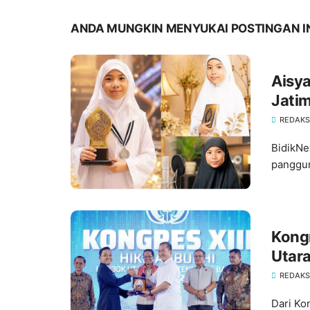
ANDA MUNGKIN MENYUKAI POSTINGAN I
Aisya
Jatim
REDAKS
BidikNe
panggun
Kong
Utara
Toler
REDAKS
Dari Ko