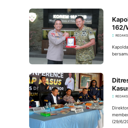
‎Kap
162/
REDAKS
Kapolda
bersama
Ditr
Kasu
Warg
REDAKS
Direkto
memberi
(29/6/2