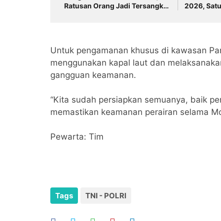
Ratusan Orang Jadi Tersangka
2026, Satu
Warga Diminta Waspada
Disidangka
‎Untuk pengamanan khusus di kawasan Pan
menggunakan kapal laut dan melaksanakan 
gangguan keamanan.
‎“Kita sudah persiapkan semuanya, baik p
memastikan keamanan perairan selama Mo
‎Pewarta: Tim
Tags
TNI - POLRI