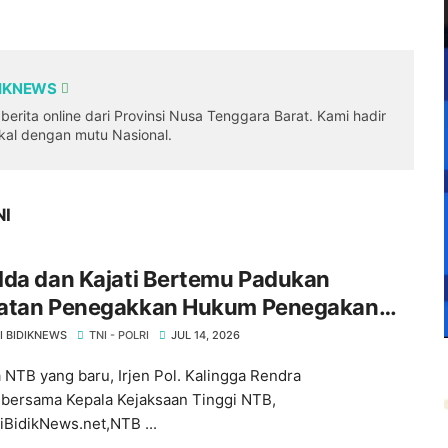
DIKNEWS
erita online dari Provinsi Nusa Tenggara Barat. Kami hadir
okal dengan mutu Nasional.
NI
lda dan Kajati Bertemu Padukan
atan Penegakkan Hukum Penegakan
 di NTB ‎
I BIDIKNEWS
TNI - POLRI
JUL 14, 2026
 NTB yang baru, Irjen Pol. Kalingga Rendra
,bersama Kepala Kejaksaan Tinggi NTB,
BidikNews.net,NTB ...