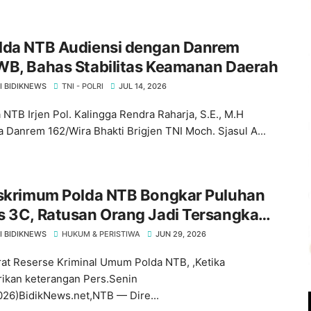
olda NTB Audiensi dengan Danrem
WB, Bahas Stabilitas Keamanan Daerah
I BIDIKNEWS
TNI - POLRI
JUL 14, 2026
 NTB Irjen Pol. Kalingga Rendra Raharja, S.E., M.H
 Danrem 162/Wira Bhakti Brigjen TNI Moch. Sjasul A...
eskrimum Polda NTB Bongkar Puluhan
s 3C, Ratusan Orang Jadi Tersangka
a Diminta Waspada
I BIDIKNEWS
HUKUM & PERISTIWA
JUN 29, 2026
rat Reserse Kriminal Umum Polda NTB, ,Ketika
kan keterangan Pers.Senin
026)BidikNews.net,NTB — Dire...