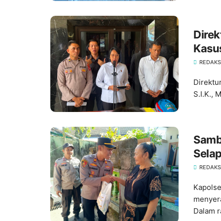
Dire
Kasus
Disid
REDAKS
‎Direkt
S.I.K.,
‎Samb
Selap
Warg
REDAKS
Kapolse
menyera
Dalam r