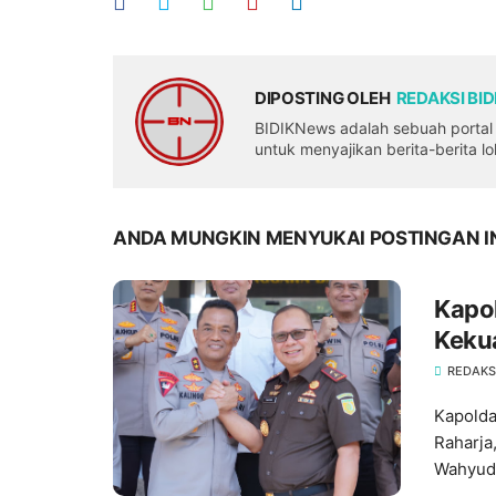
DIPOSTING OLEH
REDAKSI BI
BIDIKNews adalah sebuah portal b
untuk menyajikan berita-berita l
ANDA MUNGKIN MENYUKAI POSTINGAN I
Kapo
Keku
Hukum
REDAKS
Kapolda
Raharja
Wahyudi