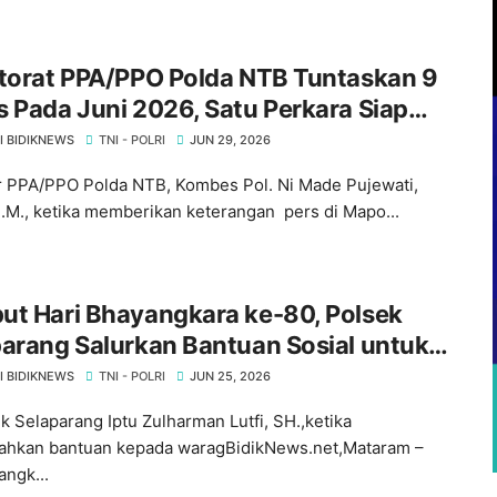
ktorat PPA/PPO Polda NTB Tuntaskan 9
 Pada Juni 2026, Satu Perkara Siap
angkan ‎
I BIDIKNEWS
TNI - POLRI
JUN 29, 2026
ur PPA/PPO Polda NTB, Kombes Pol. Ni Made Pujewati,
 M.M., ketika memberikan keterangan pers di Mapo...
ut Hari Bhayangkara ke-80, Polsek
arang Salurkan Bantuan Sosial untuk
a Kurang Mampu
I BIDIKNEWS
TNI - POLRI
JUN 25, 2026
k Selaparang Iptu Zulharman Lutfi, SH.,ketika
hkan bantuan kepada waragBidikNews.net,Mataram –
angk...