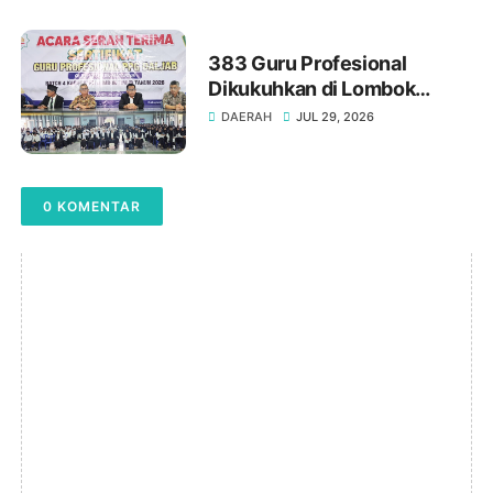
383 Guru Profesional
Dikukuhkan di Lombok
Timur : Gelar "Gr." Adalah
DAERAH
JUL 29, 2026
Amanah Profesionalisme
0 KOMENTAR