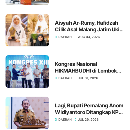
Aisyah Ar-Rumy, Hafidzah
Cilik Asal Malang Jatim Ukir
Prestasi di Dubai
DAERAH
AUG 03, 2026
Kongres Nasional
HIKMAHBUDHI di Lombok
Utara, Bukti NTB Menjunjung
DAERAH
JUL 31, 2026
Tinggi Nilai Toleransi
Lagi, Bupati Pemalang Anom
Widiyantoro Ditangkap KPK
Tengah Malam
DAERAH
JUL 29, 2026