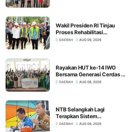
ke-81
Wakil Presiden RI Tinjau
Proses Rehabilitasi
Jembatan Lumut, Dorong
DAERAH
AUG 09, 2026
Penguatan Konektivitas Di
Aceh
Rayakan HUT ke-14 IWO
Bersama Generasi Cerdas di
SD Muhammadiyah 16 Bukit
DAERAH
AUG 08, 2026
Duri Jakarta Selatan
NTB Selangkah Lagi
Terapkan Sistem
Manajemen Talenta ASN
DAERAH
AUG 06, 2026