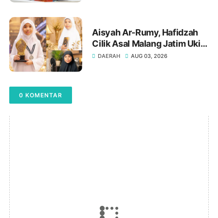
Aisyah Ar-Rumy, Hafidzah
Cilik Asal Malang Jatim Ukir
Prestasi di Dubai
DAERAH
AUG 03, 2026
0 KOMENTAR