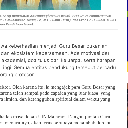
un, M.Ag (kepakaran Antropologi Hukum Islam), Prof. Dr. H. Fathurrahman
H. Muhammad Taufiq, Lc., M.H.I (Ilmu Tafsir), dan Prof. Dr. H. Subki, M.Pd.I
en Pendidikan Islam).
wa keberhasilan menjadi Guru Besar bukanlah
l dari ekosistem kebersamaan. Ada motivasi dari
 akademisi, doa tulus dari keluarga, serta harapan
ringi. Semua entitas pendukung tersebut berpadu
orang profesor.
ktor. Oleh karena itu, ia mengajak para Guru Besar yang
rena telah sampai pada capaian yang luar biasa, yang
ya ilmiah, dan ketangguhan spiritual dalam waktu yang
erhadap masa depan UIN Mataram. Dengan jumlah Guru
m, menurutnya, akan terus berupaya menambah deretan