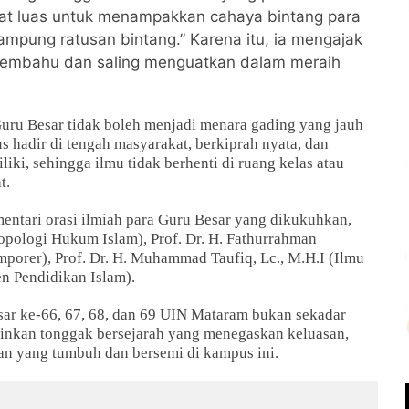
ngat luas untuk menampakkan cahaya bintang para
mpung ratusan bintang.” Karena itu, ia mengajak
embahu dan saling menguatkan dalam meraih
ru Besar tidak boleh menjadi menara gading yang jauh
us hadir di tengah masyarakat, berkiprah nyata, dan
ki, sehingga ilmu tidak berhenti di ruang kelas atau
t.
entari orasi ilmiah para Guru Besar yang dikukuhkan,
ropologi Hukum Islam), Prof. Dr. H. Fathurrahman
orer), Prof. Dr. H. Muhammad Taufiq, Lc., M.H.I (Ilmu
en Pendidikan Islam).
r ke-66, 67, 68, dan 69 UIN Mataram bukan sekadar
inkan tonggak bersejarah yang menegaskan keluasan,
uan yang tumbuh dan bersemi di kampus ini.