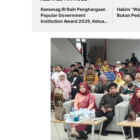
Kemenag RI Raih Penghargaan
Hakim “Wak
Popular Government
Bukan Ped
Institution Award 2026, Ketua
Forum Rektor PTKN Indonesia
Prof. H. Masnun Tahir
Sampaikan Ucapan Selamat