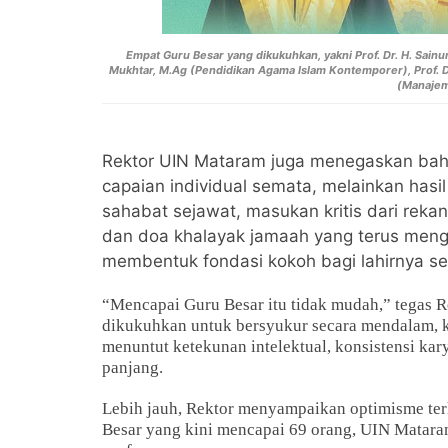
Empat Guru Besar yang dikukuhkan, yakni Prof. Dr. H. Sain
Mukhtar, M.Ag (Pendidikan Agama Islam Kontemporer), Prof. Dr. 
(Manajem
Rektor UIN Mataram juga menegaskan bah
capaian individual semata, melainkan hasi
sahabat sejawat, masukan kritis dari rekan
dan doa khalayak jamaah yang terus mengi
membentuk fondasi kokoh bagi lahirnya se
“Mencapai Guru Besar itu tidak mudah,” tegas Re
dikukuhkan untuk bersyukur secara mendalam, ka
menuntut ketekunan intelektual, konsistensi kar
panjang.
Lebih jauh, Rektor menyampaikan optimisme t
Besar yang kini mencapai 69 orang, UIN Matara