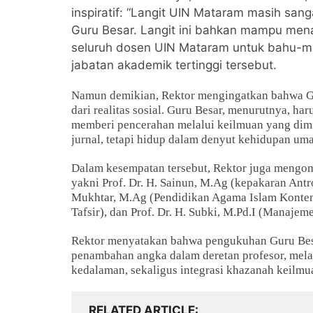
inspiratif: “Langit UIN Mataram masih sa
Guru Besar. Langit ini bahkan mampu mena
seluruh dosen UIN Mataram untuk bahu-m
jabatan akademik tertinggi tersebut.
Namun demikian, Rektor mengingatkan bahwa Gu
dari realitas sosial. Guru Besar, menurutnya, har
memberi pencerahan melalui keilmuan yang dimili
jurnal, tetapi hidup dalam denyut kehidupan uma
Dalam kesempatan tersebut, Rektor juga mengom
yakni Prof. Dr. H. Sainun, M.Ag (kepakaran Ant
Mukhtar, M.Ag (Pendidikan Agama Islam Kontemp
Tafsir), dan Prof. Dr. H. Subki, M.Pd.I (Manajem
Rektor menyatakan bahwa pengukuhan Guru Besa
penambahan angka dalam deretan profesor, mela
kedalaman, sekaligus integrasi khazanah keilm
RELATED ARTICLE