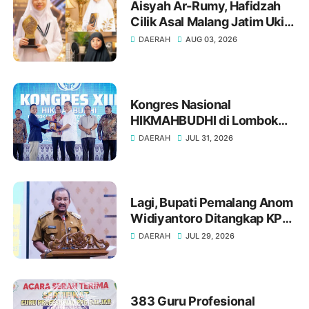
Aisyah Ar-Rumy, Hafidzah
Cilik Asal Malang Jatim Ukir
Prestasi di Dubai
DAERAH
AUG 03, 2026
Kongres Nasional
HIKMAHBUDHI di Lombok
Utara, Bukti NTB Menjunjung
DAERAH
JUL 31, 2026
Tinggi Nilai Toleransi
Lagi, Bupati Pemalang Anom
Widiyantoro Ditangkap KPK
Tengah Malam
DAERAH
JUL 29, 2026
383 Guru Profesional