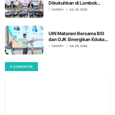
Dikukuhkan di Lombok
Timur : Gelar "Gr." Adalah
DAERAH
JUL 29, 2026
Amanah Profesionalisme
UIN Mataram Bersama BSI
dan OJK Sinergikan Edukasi
dan Digitalisasi, Dorong
DAERAH
JUL 28, 2026
Generasi Cerdas Finansial
Syariah
0 KOMENTAR