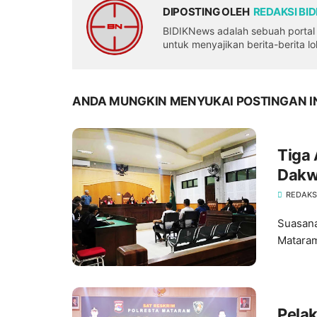
DIPOSTING OLEH
REDAKSI BI
BIDIKNews adalah sebuah portal b
untuk menyajikan berita-berita l
ANDA MUNGKIN MENYUKAI POSTINGAN I
Tiga
Dakwa
"Tum
REDAKS
Suasana
Mataram
Pela