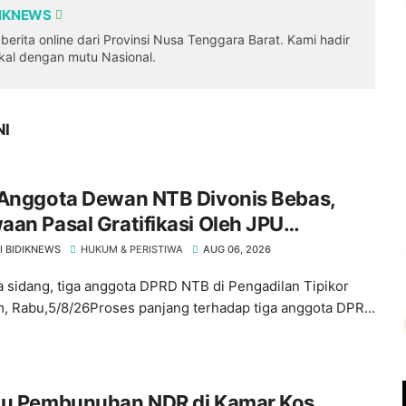
DIKNEWS
erita online dari Provinsi Nusa Tenggara Barat. Kami hadir
okal dengan mutu Nasional.
NI
 Anggota Dewan NTB Divonis Bebas,
an Pasal Gratifikasi Oleh JPU
bang" Di Meja Hakim Tipikor Mataram
I BIDIKNEWS
HUKUM & PERISTIWA
AUG 06, 2026
 sidang, tiga anggota DPRD NTB di Pengadilan Tipikor
, Rabu,5/8/26Proses panjang terhadap tiga anggota DPR...
ku Pembunuhan NDR di Kamar Kos