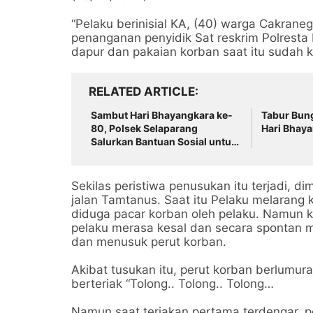
“Pelaku berinisial KA, (40) warga Cakrane
penanganan penyidik Sat reskrim Polresta
dapur dan pakaian korban saat itu sudah 
RELATED ARTICLE
‎Sambut Hari Bhayangkara ke-
‎Tabur Bun
80, Polsek Selaparang
Hari Bhaya
Salurkan Bantuan Sosial untuk
Warga Kurang Mampu
Sekilas peristiwa penusukan itu terjadi, d
jalan Tamtanus. Saat itu Pelaku melaran
diduga pacar korban oleh pelaku. Namun 
pelaku merasa kesal dan secara spontan m
dan menusuk perut korban.
Akibat tusukan itu, perut korban berlumu
berteriak “Tolong.. Tolong.. Tolong…
Namun saat teriakan pertama terdengar, p