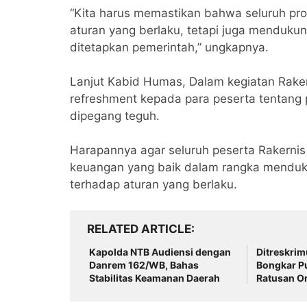
“Kita harus memastikan bahwa seluruh pro
aturan yang berlaku, tetapi juga mendukung
ditetapkan pemerintah,” ungkapnya.
Lanjut Kabid Humas, Dalam kegiatan Raker
refreshment kepada para peserta tentang 
dipegang teguh.
Harapannya agar seluruh peserta Rakernis
keuangan yang baik dalam rangka menduk
terhadap aturan yang berlaku.
RELATED ARTICLE
‎Kapolda NTB Audiensi dengan
Ditreskri
Danrem 162/WB, Bahas
Bongkar P
Stabilitas Keamanan Daerah
Ratusan O
Warga Dim