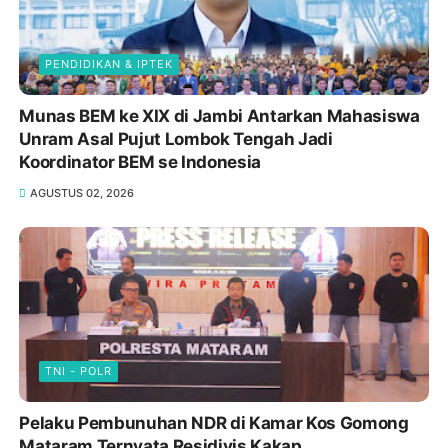
PENDIDIKAN & IPTEK
Munas BEM ke XIX di Jambi Antarkan Mahasiswa
Unram Asal Pujut Lombok Tengah Jadi
Koordinator BEM se Indonesia
AGUSTUS 02, 2026
TNI - POLR
Pelaku Pembunuhan NDR di Kamar Kos Gomong
Mataram Ternyata Residivis Kakap