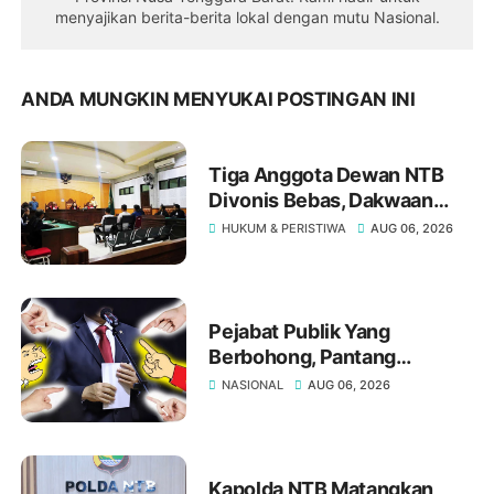
menyajikan berita-berita lokal dengan mutu Nasional.
ANDA MUNGKIN MENYUKAI POSTINGAN INI
Tiga Anggota Dewan NTB
Divonis Bebas, Dakwaan
Pasal Gratifikasi Oleh JPU
HUKUM & PERISTIWA
AUG 06, 2026
"Tumbang" Di Meja Hakim
Tipikor Mataram
Pejabat Publik Yang
Berbohong, Pantang
Mengakui Kesalahan,?
NASIONAL
AUG 06, 2026
Kapolda NTB Matangkan